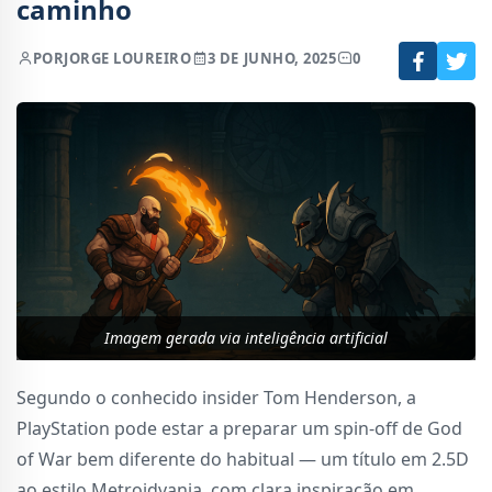
caminho
POR
JORGE LOUREIRO
3 DE JUNHO, 2025
0
Imagem gerada via inteligência artificial
Segundo o conhecido insider Tom Henderson, a
PlayStation pode estar a preparar um spin-off de God
of War bem diferente do habitual — um título em 2.5D
ao estilo Metroidvania, com clara inspiração em