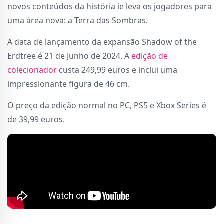
novos conteúdos da história ie leva os jogadores para
uma área nova: a Terra das Sombras.
A data de lançamento da expansão Shadow of the
Erdtree é 21 de Junho de 2024. A
edição de
colecionador
custa 249,99 euros e inclui uma
impressionante figura de 46 cm.
O preço da edição normal no PC, PS5 e Xbox Series é
de 39,99 euros.