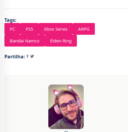
Tags:
PC
PS5
Xbox Series
ARPG
Bandai Namco
Elden Ring
Partilha: