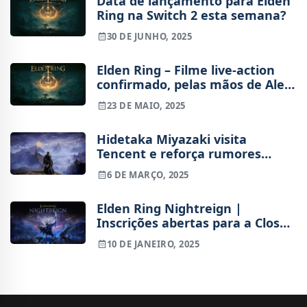
Data de lançamento para Elden
Ring na Switch 2 esta semana?
30 DE JUNHO, 2025
Elden Ring – Filme live-action
confirmado, pelas mãos de Alex
Garland
23 DE MAIO, 2025
Hidetaka Miyazaki visita
Tencent e reforça rumores
sobre Elden Ring Mobile
6 DE MARÇO, 2025
Elden Ring Nightreign |
Inscrições abertas para a Closed
Network Test, confere também
10 DE JANEIRO, 2025
os horários