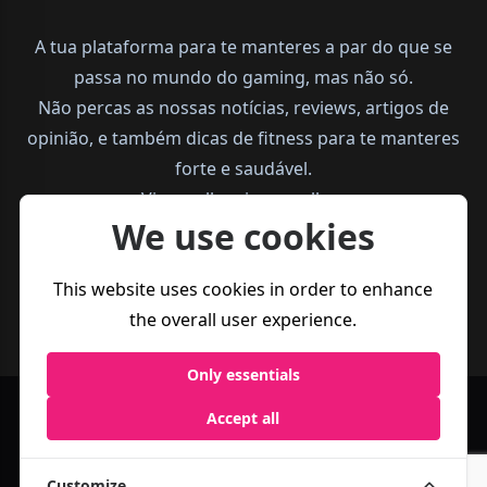
A tua plataforma para te manteres a par do que se
passa no mundo do gaming, mas não só.
Não percas as nossas notícias, reviews, artigos de
opinião, e também dicas de fitness para te manteres
forte e saudável.
Vive melhor, joga melhor.
We use cookies
This website uses cookies in order to enhance
the overall user experience.
Only essentials
Política de
Termos e
Accept all
Business
Privacidade
Condições
Customize