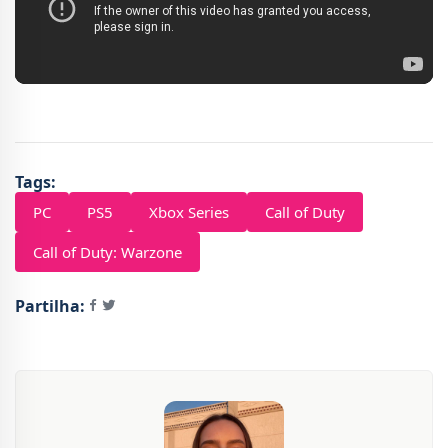
Tags:
PC
PS5
Xbox Series
Call of Duty
Call of Duty: Warzone
Partilha: