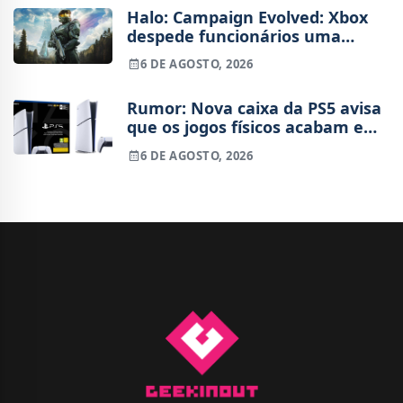
Halo: Campaign Evolved: Xbox
despede funcionários uma
semana após o lançamento
6 DE AGOSTO, 2026
Rumor: Nova caixa da PS5 avisa
que os jogos físicos acabam em
2028
6 DE AGOSTO, 2026