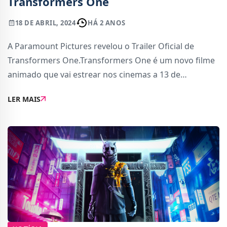
Transformers One
18 DE ABRIL, 2024
HÁ 2 ANOS
A Paramount Pictures revelou o Trailer Oficial de
Transformers One.Transformers One é um novo filme
animado que vai estrear nos cinemas a 13 de
Setembro. Os eventos decorrem antes dos filmes
LER MAIS
lançados até agora, levando os espectadores para
Cybertr