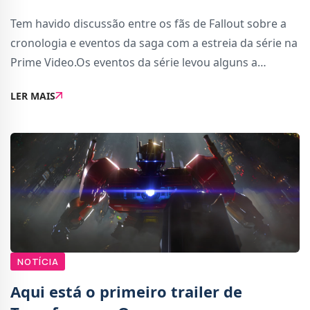
Tem havido discussão entre os fãs de Fallout sobre a
cronologia e eventos da saga com a estreia da série na
Prime Video.Os eventos da série levou alguns a
acreditar que os eventos de certos jogos, como New
LER MAIS
Vegas, deixavam de ser canon (ou seja, p
NOTÍCIA
Aqui está o primeiro trailer de