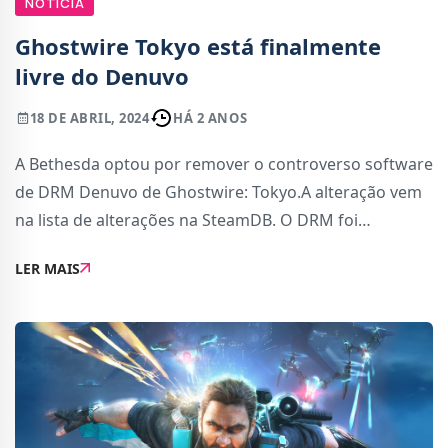
NOTÍCIA
Ghostwire Tokyo está finalmente
livre do Denuvo
18 DE ABRIL, 2024
HÁ 2 ANOS
A Bethesda optou por remover o controverso software
de DRM Denuvo de Ghostwire: Tokyo.A alteração vem
na lista de alterações na SteamDB. O DRM foi
removido como parte da actualização lançada ontem,
LER MAIS
17 de Abril, e não houve uma justificação