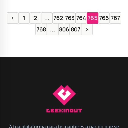
‹
1
2
...
762
763
764
765
766
767
768
...
806
807
›
A tua plataforma para te manteres a par do que se