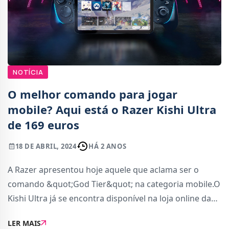
NOTÍCIA
O melhor comando para jogar
mobile? Aqui está o Razer Kishi Ultra
de 169 euros
18 DE ABRIL, 2024
HÁ 2 ANOS
A Razer apresentou hoje aquele que aclama ser o
comando &quot;God Tier&quot; na categoria mobile.O
Kishi Ultra já se encontra disponível na loja online da
Razer, por 169,99 euros. O comando foi desenhado
LER MAIS
especificamente para acomodar telemóveis gr