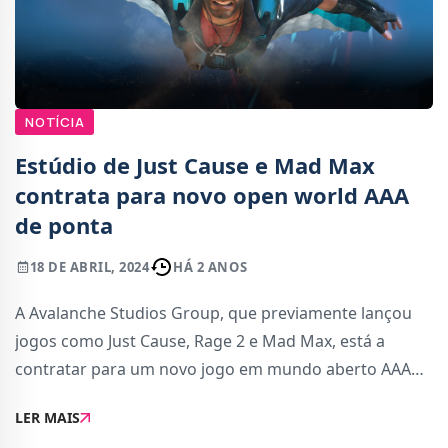
NOTÍCIA
Estúdio de Just Cause e Mad Max
contrata para novo open world AAA
de ponta
18 DE ABRIL, 2024
HÁ 2 ANOS
A Avalanche Studios Group, que previamente lançou
jogos como Just Cause, Rage 2 e Mad Max, está a
contratar para um novo jogo em mundo aberto AAA
de ponta.No site de carreiras do grupo, uma posição
LER MAIS
para um Gameplay Animator revela a existência d