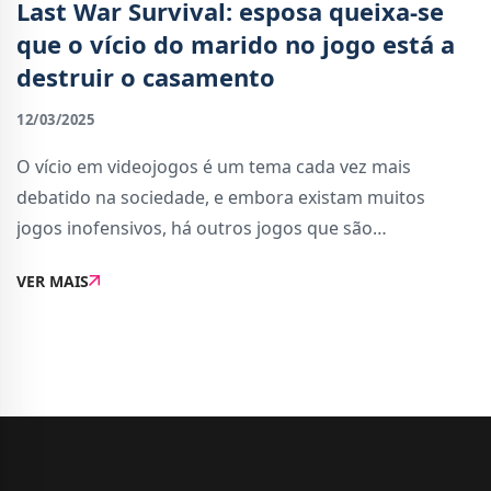
Last War Survival: esposa queixa-se
que o vício do marido no jogo está a
destruir o casamento
12/03/2025
O vício em videojogos é um tema cada vez mais
debatido na sociedade, e embora existam muitos
jogos inofensivos, há outros jogos que são
desenhados claramente para &quot;amarrar&quot; o
VER MAIS
jogador e levá-lo a passar uma grande quantidade de
horas a ...