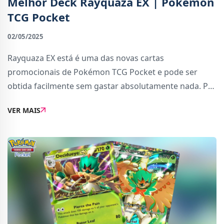
Melhor Deck Rayquaza EX | Pokémon
TCG Pocket
02/05/2025
Rayquaza EX está é uma das novas cartas
promocionais de Pokémon TCG Pocket e pode ser
obtida facilmente sem gastar absolutamente nada. Por
isso, é uma opção a levar em conta para jogadores que
VER MAIS
começaram a jogar recentemente e querem um deck
qu