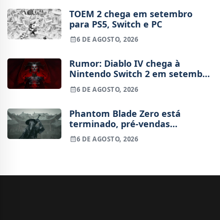
TOEM 2 chega em setembro
para PS5, Switch e PC
6 DE AGOSTO, 2026
Rumor: Diablo IV chega à
Nintendo Switch 2 em setembro
e vai custar o preço de um jogo
6 DE AGOSTO, 2026
novo
Phantom Blade Zero está
terminado, pré-vendas
começam na próxima semana
6 DE AGOSTO, 2026