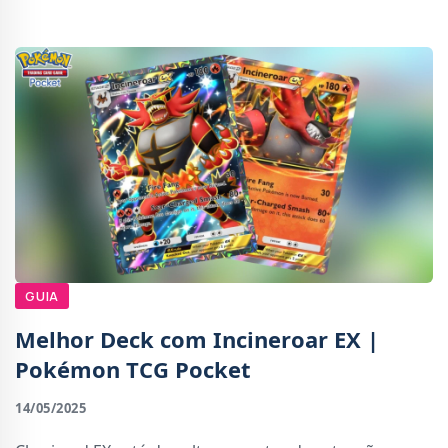
visual estilizado e mágico de Genshin Impact. A primei
GUIA
Melhor Deck com Incineroar EX |
Pokémon TCG Pocket
14/05/2025