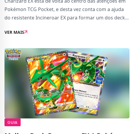
Charizard EX está de volta ao centro das atenções em
Pokémon TCG Pocket, e desta vez conta com a ajuda
do resistente Incineroar EX para formar um dos decks
mais explosivos da atualidade. Este baralho é ideal
VER MAIS
para jogadores que querem combinaçã
GUIA