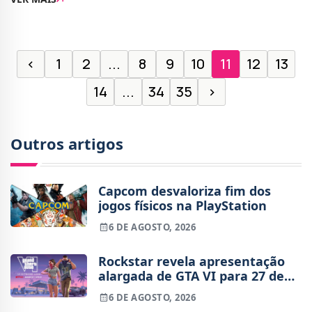
que precisas de saber para montar um deck c
‹
1
2
...
8
9
10
11
12
13
14
...
34
35
›
Outros artigos
Capcom desvaloriza fim dos
jogos físicos na PlayStation
6 DE AGOSTO, 2026
Rockstar revela apresentação
alargada de GTA VI para 27 de
agosto
6 DE AGOSTO, 2026