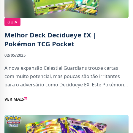
GUIA
Melhor Deck Decidueye EX |
Pokémon TCG Pocket
02/05/2025
A nova expansão Celestial Guardians trouxe cartas
com muito potencial, mas poucas são tão irritantes
para o adversário como Decidueye EX. Este Pokémon
de estágio 2 tem a capacidade de snipear qualquer
VER MAIS
carta no campo adversário — sim, qualque