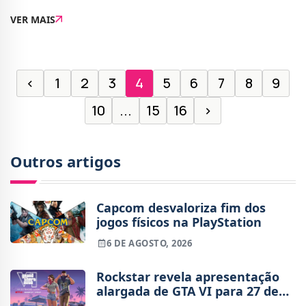
a todos os públicos.Entre as novidades estão filmes,
VER MAIS
séries, dramas, ação e uma sele
‹
1
2
3
4
5
6
7
8
9
10
...
15
16
›
Outros artigos
Capcom desvaloriza fim dos
jogos físicos na PlayStation
6 DE AGOSTO, 2026
Rockstar revela apresentação
alargada de GTA VI para 27 de
agosto