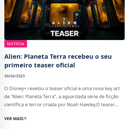
NOTÍCIA
Alien: Planeta Terra recebeu o seu
primeiro teaser oficial
30/04/2025
O Disney+ revelou o teaser oficial e uma nova key art
de “Alien: Planeta Terra”, a aguardada série de ficção
científica e terror criada por Noah Hawley.O teaser
oferece a primeira visão da atmosfera sombria e
VER MAIS
intensa que marca a série, onde