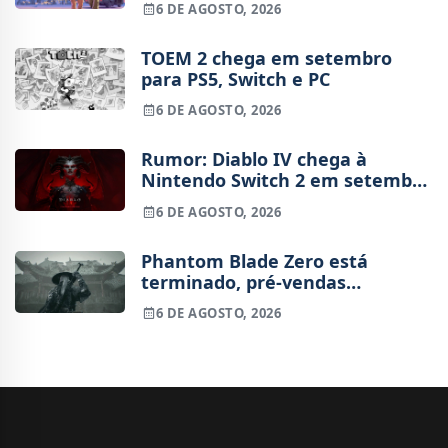
6 DE AGOSTO, 2026
TOEM 2 chega em setembro
para PS5, Switch e PC
6 DE AGOSTO, 2026
Rumor: Diablo IV chega à
Nintendo Switch 2 em setembro
e vai custar o preço de um jogo
6 DE AGOSTO, 2026
novo
Phantom Blade Zero está
terminado, pré-vendas
começam na próxima semana
6 DE AGOSTO, 2026