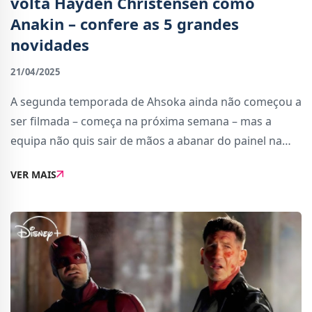
volta Hayden Christensen como
Anakin – confere as 5 grandes
novidades
21/04/2025
A segunda temporada de Ahsoka ainda não começou a
ser filmada – começa na próxima semana – mas a
equipa não quis sair de mãos a abanar do painel na
Star Wars Celebration Japan que decorreu durante o
VER MAIS
fim-de-semana e onde foram reveladas out