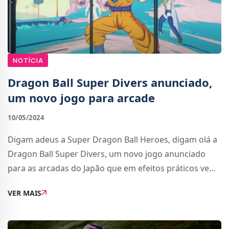
NOTÍCIA
Dragon Ball Super Divers anunciado,
um novo jogo para arcade
10/05/2024
Digam adeus a Super Dragon Ball Heroes, digam olá a
Dragon Ball Super Divers, um novo jogo anunciado
para as arcadas do Japão que em efeitos práticos vem
substituir as máquinas de Super Dragon Ball
VER MAIS
Heroes.Tal como Super Dragon Ball Heroes, Dragon