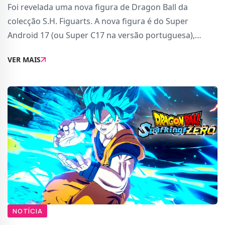
Foi revelada uma nova figura de Dragon Ball da
colecção S.H. Figuarts. A nova figura é do Super
Android 17 (ou Super C17 na versão portuguesa),
personagem que apareceu na saga Dragon Ball GT. Tal
VER MAIS
como as outras figuras da S.H. Figuarts, esta é u
NOTÍCIA