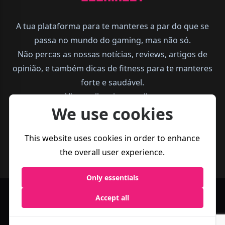
A tua plataforma para te manteres a par do que se
passa no mundo do gaming, mas não só.
Não percas as nossas notícias, reviews, artigos de
opinião, e também dicas de fitness para te manteres
forte e saudável.
Vive melhor, joga melhor.
We use cookies
This website uses cookies in order to enhance
the overall user experience.
Only essentials
Política de
Termos e
Accept all
Business
Privacidade
Condições