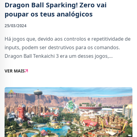
Dragon Ball Sparking! Zero vai
poupar os teus analógicos
25/03/2024
Há jogos que, devido aos controlos e repetitividade de
inputs, podem ser destrutivos para os comandos.
Dragon Ball Tenkaichi 3 era um desses jogos,
sobretudo à necessidade de rodar furiosamente os
VER MAIS
analógicos durante os beam clashes (quando um ataq