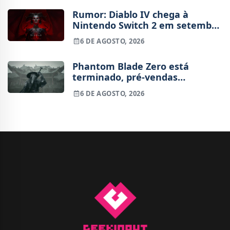
Rumor: Diablo IV chega à
Nintendo Switch 2 em setembro
e vai custar o preço de um jogo
6 DE AGOSTO, 2026
novo
Phantom Blade Zero está
terminado, pré-vendas
começam na próxima semana
6 DE AGOSTO, 2026