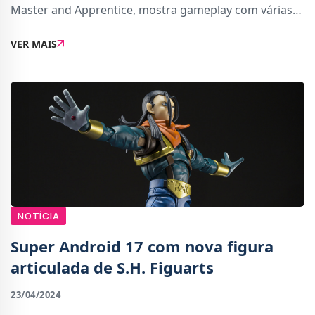
Master and Apprentice, mostra gameplay com várias
personagens que encaixam nesta categoria, tais como
VER MAIS
Krillin, Yamcha, Master Rochi, Trunks e Gohan do
NOTÍCIA
Super Android 17 com nova figura
articulada de S.H. Figuarts
23/04/2024