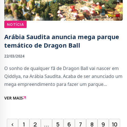
NOTÍCIA
Arábia Saudita anuncia mega parque
temático de Dragon Ball
22/03/2024
O sonho de qualquer fã de Dragon Ball vai nascer em
Qiddiya, na Arábia Saudita. Acaba de ser anunciado um
mega empreendimento para fazer um parque
temático de Dragon Ball com mais de 500 000 metros
VER MAIS
quadrados.O site oficial adianta que o parque de
‹
1
2
...
5
6
7
8
9
10