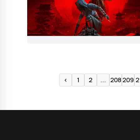
‹
1
2
...
208
209
2