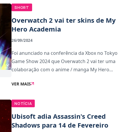
SHORT
Overwatch 2 vai ter skins de My
Hero Academia
26/09/2024
Foi anunciado na conferência da Xbox no Tokyo
Game Show 2024 que Overwatch 2 vai ter uma
colaboração com o anime / manga My Hero
Academia (Boku no Hero).A colaboração entre as
VER MAIS
duas propriedades vai durar entre 17 e 30 de
Outubro. Estão confirma
NOTÍCIA
Ubisoft adia Assassin's Creed
Shadows para 14 de Fevereiro