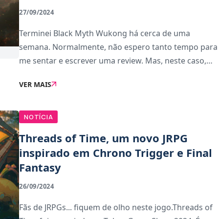
27/09/2024
Terminei Black Myth Wukong há cerca de uma
semana. Normalmente, não espero tanto tempo para
me sentar e escrever uma review. Mas, neste caso,
precisava de me distanciar do jogo para pensar
VER MAIS
claramente. Como todos os jogos difíceis, pode
passar faci
NOTÍCIA
Threads of Time, um novo JRPG
inspirado em Chrono Trigger e Final
Fantasy
26/09/2024
Fãs de JRPGs... fiquem de olho neste jogo.Threads of