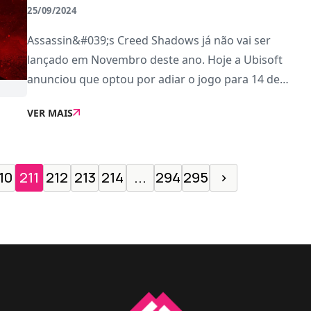
25/09/2024
Assassin&#039;s Creed Shadows já não vai ser
lançado em Novembro deste ano. Hoje a Ubisoft
anunciou que optou por adiar o jogo para 14 de
Fevereiro de 2025, surpreendendo os jogadores que
VER MAIS
aguardavam ansiosamente pelo
jogo.Acompanhando o adiamento,
10
211
212
213
214
...
294
295
›