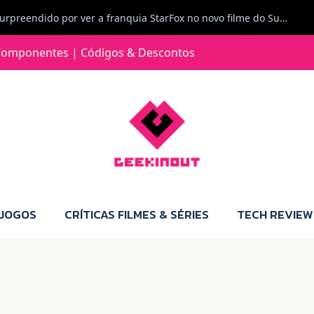
Carlos Ferreira diz: Fiquei surpreendido por ver a franquia StarFox no novo filme do Super Mario Galaxy - O filme. Boa! O tema de espaço está de novo na moda.
Jorge Loureiro | Fearme diz: A versão da Switch 2 tem censura... mas também não perdes muito.
omponentes | Códigos & Descontos
e com vontade para comprar para a Switch 2 :P
Jorge Loureiro | Fearme diz: Boas, obrigado pelo teu comentário. Talvez seja verdade que a Microsoft está a tentar redefinir o futuro dos jogos, mas para uma marca que já trocou de estratégia tantas vezes, é difícil acreditar em mais uma virada de direção. Basta lembrar do Kinect, da aposta no cloud gaming, ou mesmo do discurso de que os exclusivos eram "essenciais": todas essas promessas acabaram por perder força com o tempo. Além disso, há um ponto chave que estás a ignorar: as consolas Xbox. Está à vista que foram praticamente abandonadas. Quem comprou uma Xbox Series X a pensar que ia ser a máquina indispensável para jogar exclusivos, ficou a arder, porque hoje esses jogos chegam também ao PC e, cada vez mais, até à concorrência. Isso mina a identidade da marca e enfraquece a confiança dos jogadores. A PlayStation até pode estar a lançar alguns jogos na Xbox como o Helldivers 2, mas não é o catálogo inteiro. Desta forma, as consolas PS5 continuam a ter valor.
 JOGOS
CRÍTICAS FILMES & SÉRIES
TECH REVIEW