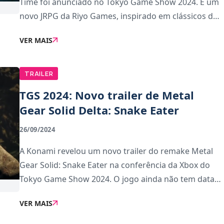
Time foi anunciado no Tokyo Game Show 2024. É um
novo JRPG da Riyo Games, inspirado em clássicos do
género como Chrono Trigger e Final Fantasy. Com
VER MAIS
combate por turnos e batalhas estratégicas,
TRAILER
TGS 2024: Novo trailer de Metal
Gear Solid Delta: Snake Eater
26/09/2024
A Konami revelou um novo trailer do remake Metal
Gear Solid: Snake Eater na conferência da Xbox do
Tokyo Game Show 2024. O jogo ainda não tem data
de lançamento anunciada.
VER MAIS