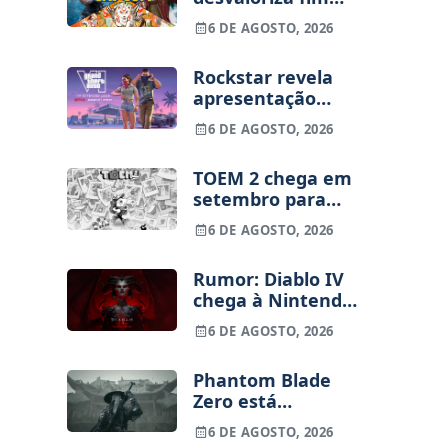
dos jogos físicos
6 DE AGOSTO, 2026
na PlayStation
Rockstar revela
apresentação
alargada de GTA
6 DE AGOSTO, 2026
VI para 27 de
agosto
TOEM 2 chega em
setembro para
PS5, Switch e PC
6 DE AGOSTO, 2026
Rumor: Diablo IV
chega à Nintendo
Switch 2 em
6 DE AGOSTO, 2026
setembro e vai
custar o preço de
Phantom Blade
um jogo novo
Zero está
terminado, pré-
6 DE AGOSTO, 2026
vendas começam