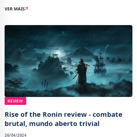
Road? Não restam dúvidas que o filme anterior de
VER MAIS
George Miller é uma obra-prima do cinema mo
REVIEW
Rise of the Ronin review - combate
brutal, mundo aberto trivial
26/04/2024