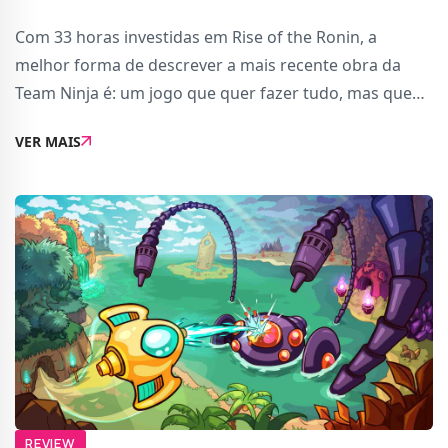
Com 33 horas investidas em Rise of the Ronin, a
melhor forma de descrever a mais recente obra da
Team Ninja é: um jogo que quer fazer tudo, mas que
acaba por não dominar quase nada.O que é Rise of the
VER MAIS
Ronin?Rise of the Ronin é um jogo de acção
REVIEW