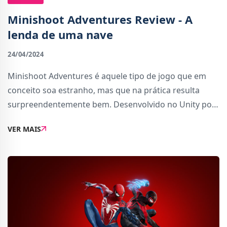
Minishoot Adventures Review - A
lenda de uma nave
24/04/2024
Minishoot Adventures é aquele tipo de jogo que em
conceito soa estranho, mas que na prática resulta
surpreendentemente bem. Desenvolvido no Unity por
uma equipa de apenas dois produtores, Minishoot
VER MAIS
Adventures é um jogo inspirado nos primeiros The