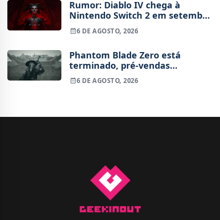
Rumor: Diablo IV chega à
Nintendo Switch 2 em setembro
e vai custar o preço de um jogo
6 DE AGOSTO, 2026
novo
Phantom Blade Zero está
terminado, pré-vendas
começam na próxima semana
6 DE AGOSTO, 2026