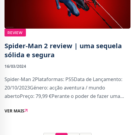
REVIEW
Spider-Man 2 review | uma sequela
sólida e segura
16/03/2024
Spider-Man 2Plataformas: PS5Data de Lançamento:
20/10/2023Género: acção aventura / mundo
abertoPreço: 79,99 €Perante o poder de fazer uma
sequela, vem a responsabilidade de fazer melhor.Com
VER MAIS
Marvel&#039;s Spider-Man 2, a Insomniac Games quis
e