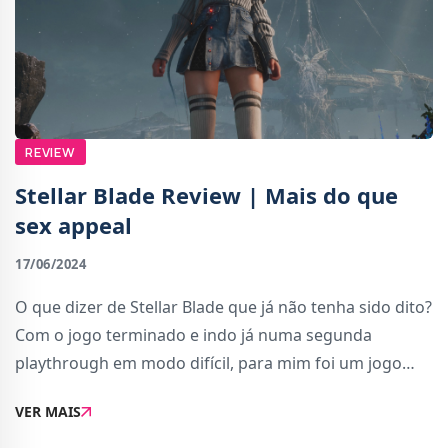
REVIEW
Stellar Blade Review | Mais do que
sex appeal
17/06/2024
O que dizer de Stellar Blade que já não tenha sido dito?
Com o jogo terminado e indo já numa segunda
playthrough em modo difícil, para mim foi um jogo
que demorou a “encaixar” e, ainda agora, já estando
VER MAIS
habituado às suas maneiras, há coisas