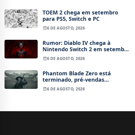
TOEM 2 chega em setembro
para PS5, Switch e PC
6 DE AGOSTO, 2026
Rumor: Diablo IV chega à
Nintendo Switch 2 em setembro
e vai custar o preço de um jogo
6 DE AGOSTO, 2026
novo
Phantom Blade Zero está
terminado, pré-vendas
começam na próxima semana
6 DE AGOSTO, 2026