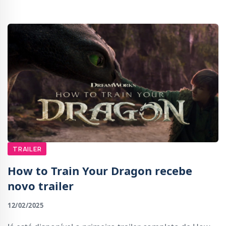
inédita, hiper-realista e altamente interativa.D
TRAILER
How to Train Your Dragon recebe
novo trailer
12/02/2025