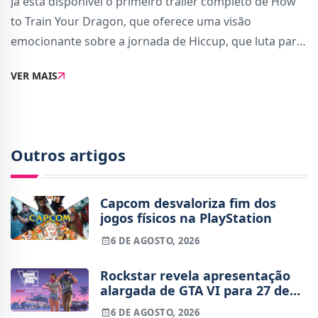
Já está disponível o primeiro trailer completo de How
to Train Your Dragon, que oferece uma visão
emocionante sobre a jornada de Hiccup, que luta para
provar o seu valor como viking.O vídeo está repleto de
VER MAIS
momentos intensos e cativantes, destac
Outros artigos
Capcom desvaloriza fim dos
jogos físicos na PlayStation
6 DE AGOSTO, 2026
Rockstar revela apresentação
alargada de GTA VI para 27 de
agosto
6 DE AGOSTO, 2026