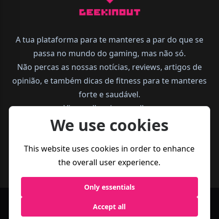
A tua plataforma para te manteres a par do que se
passa no mundo do gaming, mas não só.
Não percas as nossas notícias, reviews, artigos de
opinião, e também dicas de fitness para te manteres
forte e saudável.
Vive melhor, joga melhor.
We use cookies
This website uses cookies in order to enhance
the overall user experience.
Only essentials
Accept all
Política de
Termos e
Business