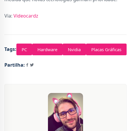
Via:
Videocardz
Tags:
PC
Hardware
Nvidia
Placas Gráficas
Partilha: