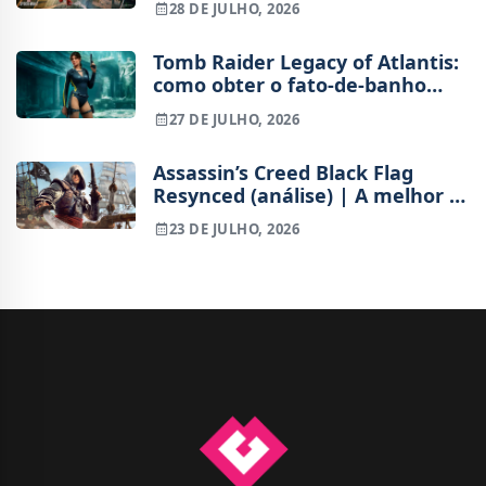
28 DE JULHO, 2026
Tomb Raider Legacy of Atlantis:
como obter o fato-de-banho
gratuito para Lara Croft
27 DE JULHO, 2026
Assassin’s Creed Black Flag
Resynced (análise) | A melhor e
a pior Ubisoft no mesmo jogo
23 DE JULHO, 2026