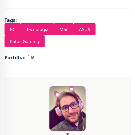
Tags:
PC
Tecnologia
Mac
ASUS
Ratos Gaming
Partilha: