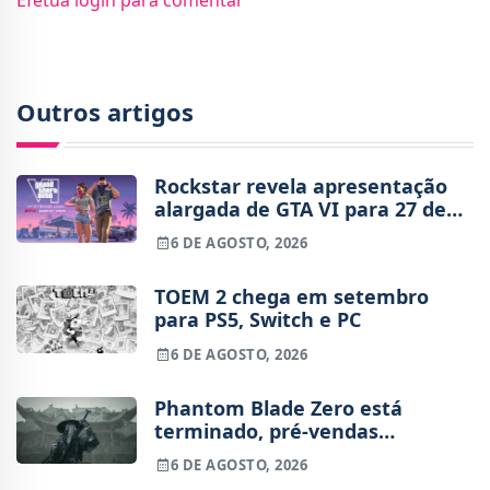
Efetua login para comentar
Outros artigos
Rockstar revela apresentação
alargada de GTA VI para 27 de
agosto
6 DE AGOSTO, 2026
TOEM 2 chega em setembro
para PS5, Switch e PC
6 DE AGOSTO, 2026
Phantom Blade Zero está
terminado, pré-vendas
começam na próxima semana
6 DE AGOSTO, 2026