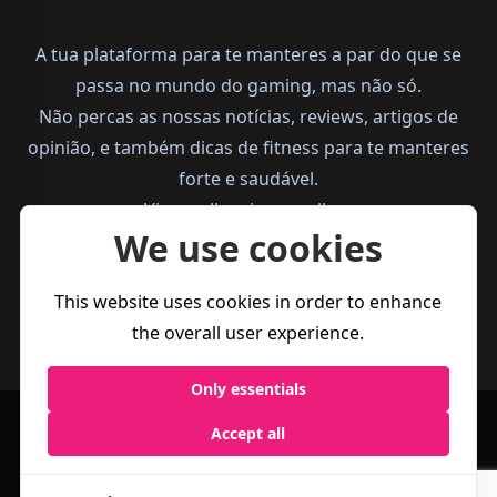
A tua plataforma para te manteres a par do que se
passa no mundo do gaming, mas não só.
Não percas as nossas notícias, reviews, artigos de
opinião, e também dicas de fitness para te manteres
forte e saudável.
Vive melhor, joga melhor.
We use cookies
This website uses cookies in order to enhance
the overall user experience.
Only essentials
Accept all
Política de
Termos e
Business
Privacidade
Condições