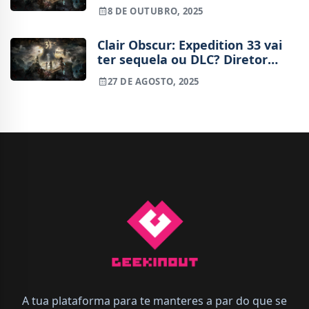
milhões de vendas
8 DE OUTUBRO, 2025
Clair Obscur: Expedition 33 vai
ter sequela ou DLC? Diretor
criativo comenta sobre o futuro
27 DE AGOSTO, 2025
da série
A tua plataforma para te manteres a par do que se