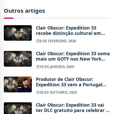
Outros artigos
Clair Obscur: Expedition 33
recebe distinção cultural em
França
6 DE FEVEREIRO, 2026
Clair Obscur: Expedition 33 soma
mais um GOTY nos New York
Game Awards
19 DE JANEIRO, 2026
Produtor de Clair Obscur:
Expedition 33 vem a Portugal
falar sobre a importância do
20 DE OUTUBRO, 2025
som nos videojogos
Clair Obscur: Expedition 33 vai
ter DLC gratuito para celebrar 5