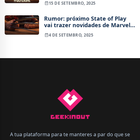
continua em produção
15 DE SETEMBRO, 2025
Rumor: próximo State of Play
vai trazer novidades de Marvel's
Wolverine
4 DE SETEMBRO, 2025
A tua plataforma para te manteres a par do que se