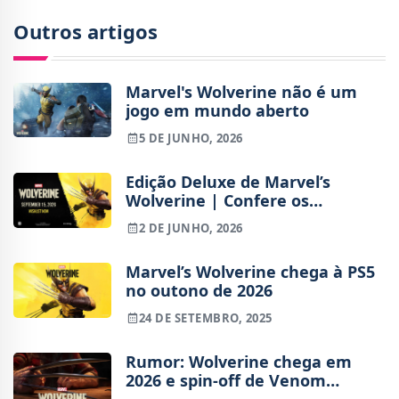
Outros artigos
Marvel's Wolverine não é um
jogo em mundo aberto
5 DE JUNHO, 2026
Edição Deluxe de Marvel’s
Wolverine | Confere os
conteúdos extras e bónus de
2 DE JUNHO, 2026
pré-reserva
Marvel’s Wolverine chega à PS5
no outono de 2026
24 DE SETEMBRO, 2025
Rumor: Wolverine chega em
2026 e spin-off de Venom