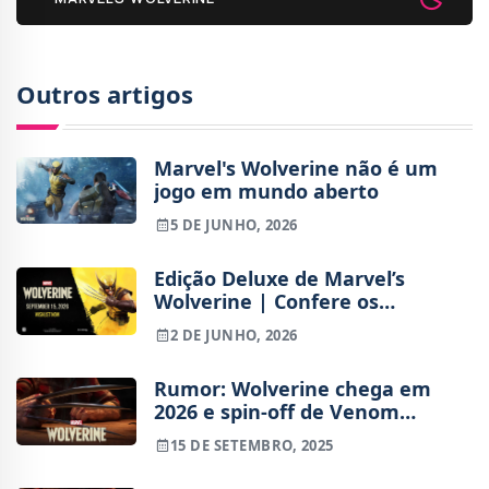
Outros artigos
Marvel's Wolverine não é um
jogo em mundo aberto
5 DE JUNHO, 2026
Edição Deluxe de Marvel’s
Wolverine | Confere os
conteúdos extras e bónus de
2 DE JUNHO, 2026
pré-reserva
Rumor: Wolverine chega em
2026 e spin-off de Venom
continua em produção
15 DE SETEMBRO, 2025