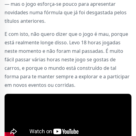
— mas o jogo esforça-se pouco para apresentar
novidades numa fórmula que já foi desgastada pelos
títulos anteriores.
E com isto, não quero dizer que o jogo é mau, porque
está realmente longe disso. Levo 18 horas jogadas
neste momento e não foram mal passadas. É muito
fácil passar várias horas neste jogo se gostas de
carros, e porque o mundo está construído de tal
forma para te manter sempre a explorar e a participar
em novos eventos ou corridas.