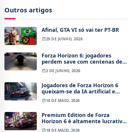
Outros artigos
Afinal, GTA VI só vai ter PT-BR
29 DE JUNHO, 2026
Forza Horizon 6: jogadores
perdem save com centenas de
horas devido a erro
2 DE JUNHO, 2026
Jogadores de Forza Horizon 6
queixam-se da IA artificial e
injusta
18 DE MAIO, 2026
Premium Edition de Forza
Horizon 6 é altamente lucrativa
para a Xbox
18 DE MAIO, 2026