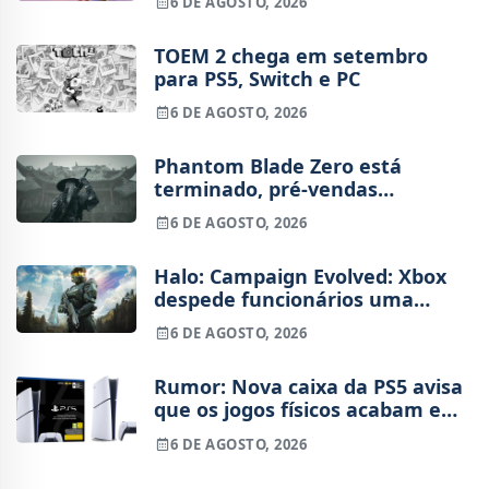
6 DE AGOSTO, 2026
TOEM 2 chega em setembro
para PS5, Switch e PC
6 DE AGOSTO, 2026
Phantom Blade Zero está
terminado, pré-vendas
começam na próxima semana
6 DE AGOSTO, 2026
Halo: Campaign Evolved: Xbox
despede funcionários uma
semana após o lançamento
6 DE AGOSTO, 2026
Rumor: Nova caixa da PS5 avisa
que os jogos físicos acabam em
2028
6 DE AGOSTO, 2026