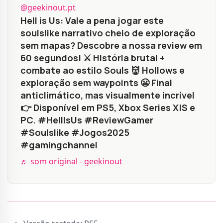
@geekinout.pt
Hell is Us: Vale a pena jogar este
soulslike narrativo cheio de exploração
sem mapas? Descobre a nossa review em
60 segundos! ⚔️ História brutal +
combate ao estilo Souls 👹 Hollows e
exploração sem waypoints 😬 Final
anticlimático, mas visualmente incrível
👉 Disponível em PS5, Xbox Series X|S e
PC. #HellIsUs #ReviewGamer
#Soulslike #Jogos2025
#gamingchannel
♬ som original - geekinout