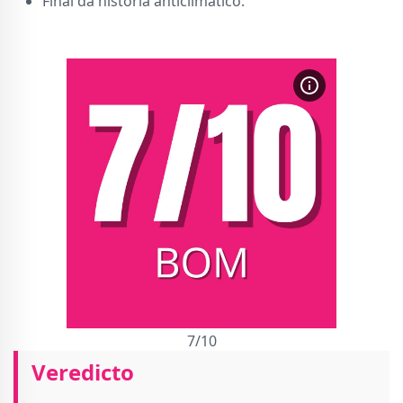
Final da história anticlimático.
7/10
Veredicto