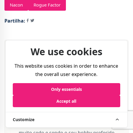
Nacon
Rogue Factor
Partilha:
We use cookies
This website uses cookies in order to enhance
the overall user experience.
Only essentials
Accept all
Autor
Pedro Gomes
Customize
Um verdadeiro amante de videojogos desde
muito cedo e sendo o seu hobby preferido