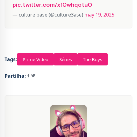
pic.twitter.com/xfOwhqotuO
— culture base (@culture3ase)
may 19, 2025
Tags:
Prime Video
Séries
The Boys
Partilha: