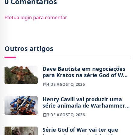
0 Comentários
Efetua login para comentar
Outros artigos
Dave Bautista em negociações
para Kratos na série God of War
da Amazon
4 DE AGOSTO, 2026
Henry Cavill vai produzir uma
série animada de Warhammer
40,000 para a Amazon
3 DE AGOSTO, 2026
Série God of War vai ter que