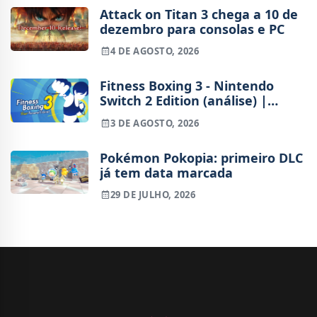
período
Attack on Titan 3 chega a 10 de
dezembro para consolas e PC
4 DE AGOSTO, 2026
Fitness Boxing 3 - Nintendo
Switch 2 Edition (análise) |
Treinos refinados, mas ainda
3 DE AGOSTO, 2026
fora de ritmo
Pokémon Pokopia: primeiro DLC
já tem data marcada
29 DE JULHO, 2026