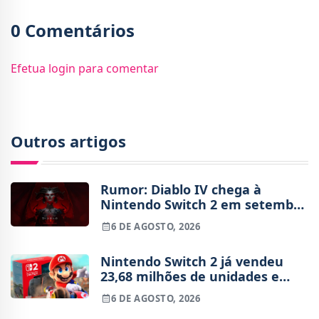
0 Comentários
Efetua login para comentar
Outros artigos
Rumor: Diablo IV chega à
Nintendo Switch 2 em setembro
e vai custar o preço de um jogo
6 DE AGOSTO, 2026
novo
Nintendo Switch 2 já vendeu
23,68 milhões de unidades e
está 4 milhões à frente da
6 DE AGOSTO, 2026
Switch original no mesmo