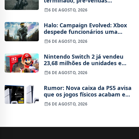
terminado, pré-vendas
começam na próxima semana
6 DE AGOSTO, 2026
Halo: Campaign Evolved: Xbox
despede funcionários uma
semana após o lançamento
6 DE AGOSTO, 2026
Nintendo Switch 2 já vendeu
23,68 milhões de unidades e
está 4 milhões à frente da
6 DE AGOSTO, 2026
Switch original no mesmo
período
Rumor: Nova caixa da PS5 avisa
que os jogos físicos acabam em
2028
6 DE AGOSTO, 2026