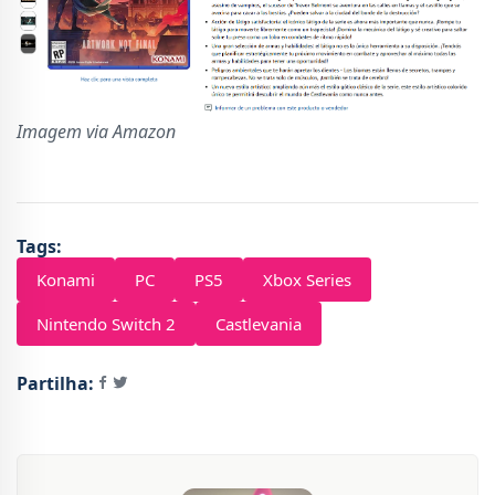
Imagem via Amazon
Tags:
Konami
PC
PS5
Xbox Series
Nintendo Switch 2
Castlevania
Partilha: