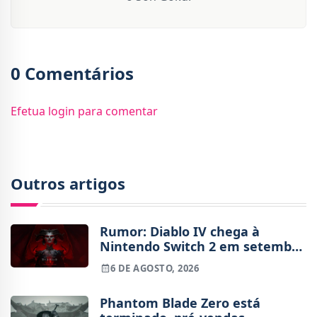
0 Comentários
Efetua login para comentar
Outros artigos
Rumor: Diablo IV chega à
Nintendo Switch 2 em setembro
e vai custar o preço de um jogo
6 DE AGOSTO, 2026
novo
Phantom Blade Zero está