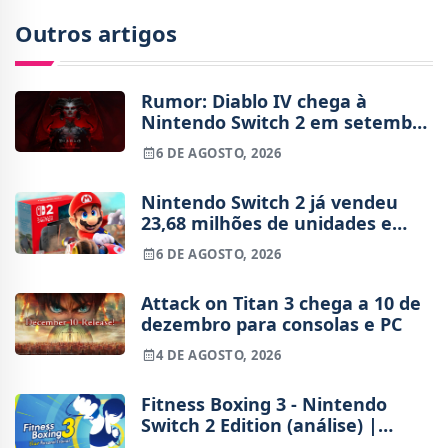
Outros artigos
Rumor: Diablo IV chega à
Nintendo Switch 2 em setembro
e vai custar o preço de um jogo
6 DE AGOSTO, 2026
novo
Nintendo Switch 2 já vendeu
23,68 milhões de unidades e
está 4 milhões à frente da
6 DE AGOSTO, 2026
Switch original no mesmo
período
Attack on Titan 3 chega a 10 de
dezembro para consolas e PC
4 DE AGOSTO, 2026
Fitness Boxing 3 - Nintendo
Switch 2 Edition (análise) |
Treinos refinados, mas ainda