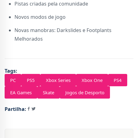
Pistas criadas pela comunidade
Novos modos de jogo
Novas manobras: Darkslides e Footplants
Melhorados
Tags:
PC
PS5
Xbox Series
Xbox One
PS4
EA Games
Skate
Jogos de Desporto
Partilha: