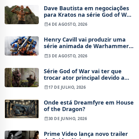
Dave Bautista em negociações
para Kratos na série God of War
da Amazon
4 DE AGOSTO, 2026
Henry Cavill vai produzir uma
série animada de Warhammer
40,000 para a Amazon
3 DE AGOSTO, 2026
Série God of War vai ter que
trocar ator principal devido a
lesão
17 DE JULHO, 2026
Onde está Dreamfyre em House
of the Dragon?
30 DE JUNHO, 2026
Prime Video lança novo trailer