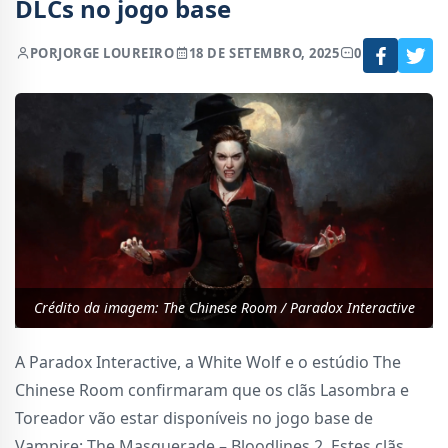
DLCs no jogo base
POR
JORGE LOUREIRO
18 DE SETEMBRO, 2025
0
Crédito da imagem: The Chinese Room / Paradox Interactive
A Paradox Interactive, a White Wolf e o estúdio The
Chinese Room confirmaram que os clãs Lasombra e
Toreador vão estar disponíveis no jogo base de
Vampire: The Masquerade – Bloodlines 2. Estes clãs