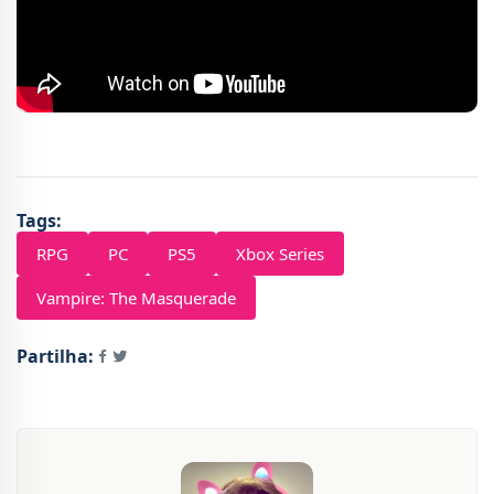
Tags:
RPG
PC
PS5
Xbox Series
Vampire: The Masquerade
Partilha: