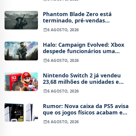
novo
Phantom Blade Zero está
terminado, pré-vendas
começam na próxima semana
6 AGOSTO, 2026
Halo: Campaign Evolved: Xbox
despede funcionários uma
semana após o lançamento
6 AGOSTO, 2026
Nintendo Switch 2 já vendeu
23,68 milhões de unidades e
está 4 milhões à frente da
6 AGOSTO, 2026
Switch original no mesmo
período
Rumor: Nova caixa da PS5 avisa
que os jogos físicos acabam em
2028
6 AGOSTO, 2026