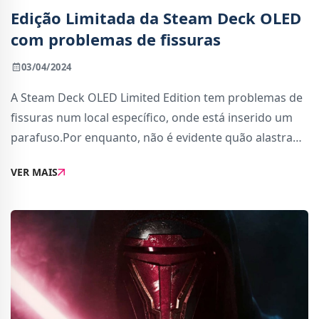
Edição Limitada da Steam Deck OLED
com problemas de fissuras
03/04/2024
A Steam Deck OLED Limited Edition tem problemas de
fissuras num local específico, onde está inserido um
parafuso.Por enquanto, não é evidente quão alastrado
é este problema, todavia, nos últimos meses vários
VER MAIS
relatos surgiram no subreddit dedi