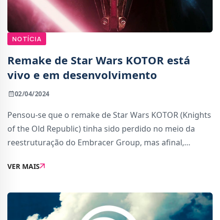
NOTÍCIA
Remake de Star Wars KOTOR está
vivo e em desenvolvimento
02/04/2024
Pensou-se que o remake de Star Wars KOTOR (Knights
of the Old Republic) tinha sido perdido no meio da
reestruturação do Embracer Group, mas afinal,
continua em desenvolvimento.Matthew Karch, CEO da
VER MAIS
Saber Interactive, que se separou da Embracer na r