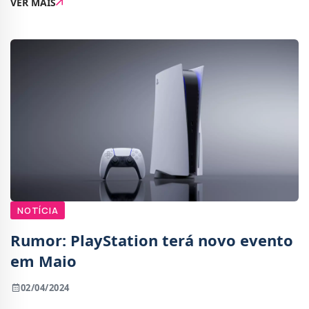
VER MAIS
relacionado com franquias estabelecidas da
NOTÍCIA
Rumor: PlayStation terá novo evento
em Maio
02/04/2024