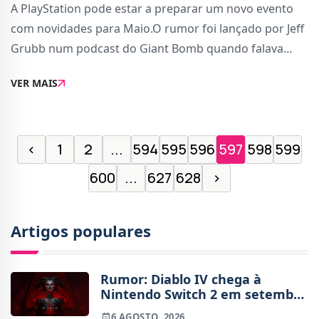
A PlayStation pode estar a preparar um novo evento
com novidades para Maio.O rumor foi lançado por Jeff
Grubb num podcast do Giant Bomb quando falava
sobre Silent Hill 2 Remake, que recebeu esta semana
VER MAIS
uma avaliação por parte do ESRB.Grubb, uma fo
‹
1
2
...
594
595
596
597
598
599
600
...
627
628
›
Artigos populares
Rumor: Diablo IV chega à
Nintendo Switch 2 em setembro
e vai custar o preço de um jogo
6 AGOSTO, 2026