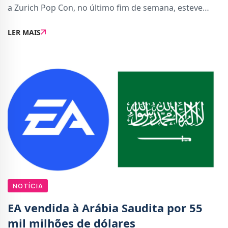
a Zurich Pop Con, no último fim de semana, esteve
exposto no stand da Nintendo um cartaz onde
LER MAIS
mostrava cinco jogos da TT Games associados ao
NOTÍCIA
EA vendida à Arábia Saudita por 55
mil milhões de dólares