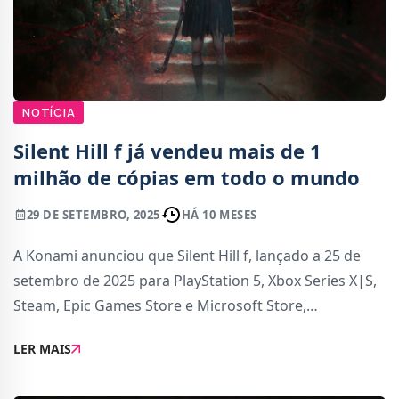
NOTÍCIA
Silent Hill f já vendeu mais de 1
milhão de cópias em todo o mundo
29 DE SETEMBRO, 2025
HÁ 10 MESES
A Konami anunciou que Silent Hill f, lançado a 25 de
setembro de 2025 para PlayStation 5, Xbox Series X|S,
Steam, Epic Games Store e Microsoft Store,
ultrapassou a marca de 1 milhão de cópias distribuídas
LER MAIS
e vendidas digitalmente em apenas um dia.