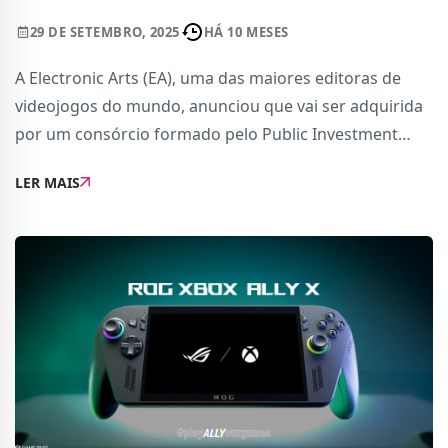
29 DE SETEMBRO, 2025
HÁ 10 MESES
A Electronic Arts (EA), uma das maiores editoras de
videojogos do mundo, anunciou que vai ser adquirida
por um consórcio formado pelo Public Investment
Fund (PIF) da Arábia Saudita, a Silver Lake e a Affinity
LER MAIS
Partners, num negócio avaliado em 55 m