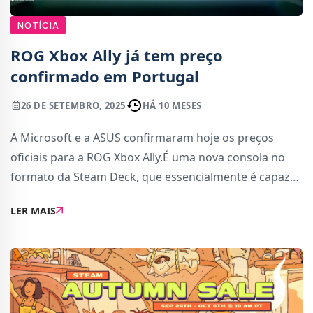
NOTÍCIA
ROG Xbox Ally já tem preço
confirmado em Portugal
26 DE SETEMBRO, 2025
HÁ 10 MESES
A Microsoft e a ASUS confirmaram hoje os preços
oficiais para a ROG Xbox Ally.É uma nova consola no
formato da Steam Deck, que essencialmente é capaz
de todas as funções de um PC normal, mas com o
LER MAIS
formato amigável para jogar. A diferença da RO