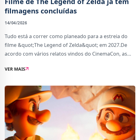
Filme de The Legend of Zelda já tem
filmagens concluídas
14/04/2026
Tudo está a correr como planeado para a estreia do
filme &quot;The Legend of Zelda&quot; em 2027.De
acordo com vários relatos vindos do CinemaCon, as
filmagens para o filme live-action já estão concluídas.
VER MAIS
O filme foi anunciado em novembro de 20