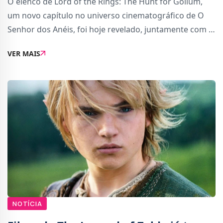
O elenco de Lord of the Rings: The Hunt for Gollum,
um novo capítulo no universo cinematográfico de O
Senhor dos Anéis, foi hoje revelado, juntamente com o
primeiro poster oficial.No Instagram, a conta oficial do
VER MAIS
filme partilhou um poster animado,
NOTÍCIA