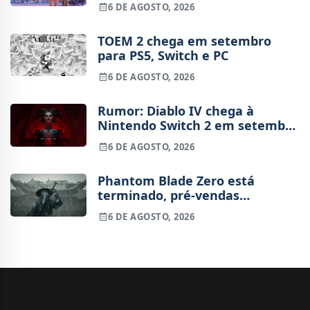
6 DE AGOSTO, 2026
TOEM 2 chega em setembro
para PS5, Switch e PC
6 DE AGOSTO, 2026
Rumor: Diablo IV chega à
Nintendo Switch 2 em setembro
e vai custar o preço de um jogo
6 DE AGOSTO, 2026
novo
Phantom Blade Zero está
terminado, pré-vendas
começam na próxima semana
6 DE AGOSTO, 2026