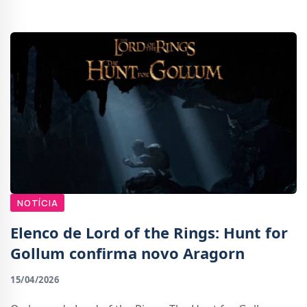
ao &#039;ponto zero&#039; de Wester
NOTÍCIA
Elenco de Lord of the Rings: Hunt for
Gollum confirma novo Aragorn
15/04/2026