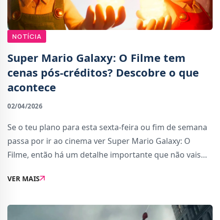
NOTÍCIA
Super Mario Galaxy: O Filme tem
cenas pós-créditos? Descobre o que
acontece
02/04/2026
Se o teu plano para esta sexta-feira ou fim de semana
passa por ir ao cinema ver Super Mario Galaxy: O
Filme, então há um detalhe importante que não vais
querer perder.Quando o filme terminar, não saias logo
VER MAIS
da sala. A produção da Nintendo e da