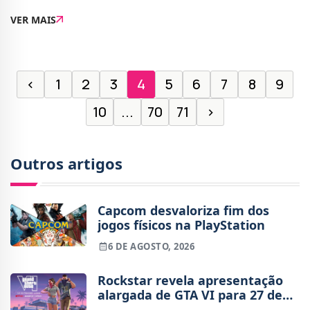
acontecimentos de Spider-Man: No Way Home. No
VER MAIS
trailer, Peter continua a lidar com as consequências d
‹
1
2
3
4
5
6
7
8
9
10
...
70
71
›
Outros artigos
Capcom desvaloriza fim dos
jogos físicos na PlayStation
6 DE AGOSTO, 2026
Rockstar revela apresentação
alargada de GTA VI para 27 de
agosto