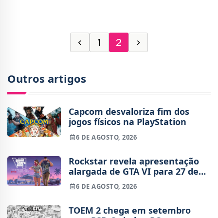
no site de carreiras da Sony Interactive
‹
1
2
›
Outros artigos
Capcom desvaloriza fim dos
jogos físicos na PlayStation
6 DE AGOSTO, 2026
Rockstar revela apresentação
alargada de GTA VI para 27 de
agosto
6 DE AGOSTO, 2026
TOEM 2 chega em setembro