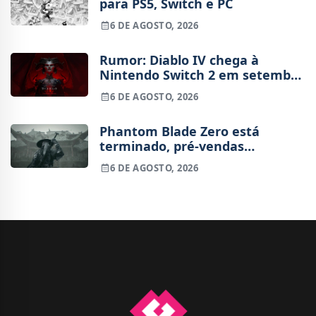
para PS5, Switch e PC
6 DE AGOSTO, 2026
Rumor: Diablo IV chega à
Nintendo Switch 2 em setembro
e vai custar o preço de um jogo
6 DE AGOSTO, 2026
novo
Phantom Blade Zero está
terminado, pré-vendas
começam na próxima semana
6 DE AGOSTO, 2026