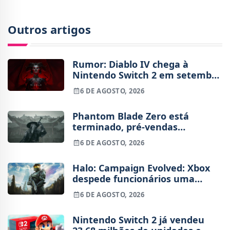
Outros artigos
Rumor: Diablo IV chega à
Nintendo Switch 2 em setembro
e vai custar o preço de um jogo
6 DE AGOSTO, 2026
novo
Phantom Blade Zero está
terminado, pré-vendas
começam na próxima semana
6 DE AGOSTO, 2026
Halo: Campaign Evolved: Xbox
despede funcionários uma
semana após o lançamento
6 DE AGOSTO, 2026
Nintendo Switch 2 já vendeu