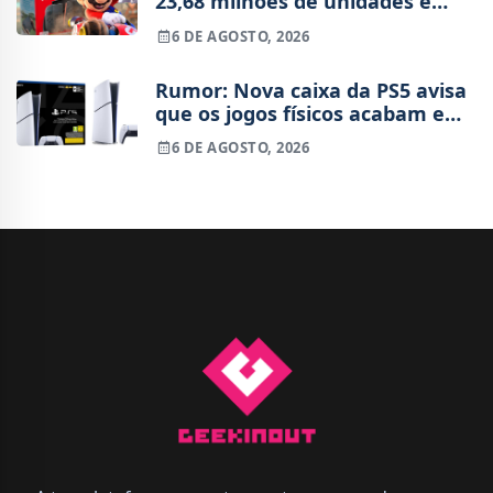
23,68 milhões de unidades e
está 4 milhões à frente da
6 DE AGOSTO, 2026
Switch original no mesmo
período
Rumor: Nova caixa da PS5 avisa
que os jogos físicos acabam em
2028
6 DE AGOSTO, 2026