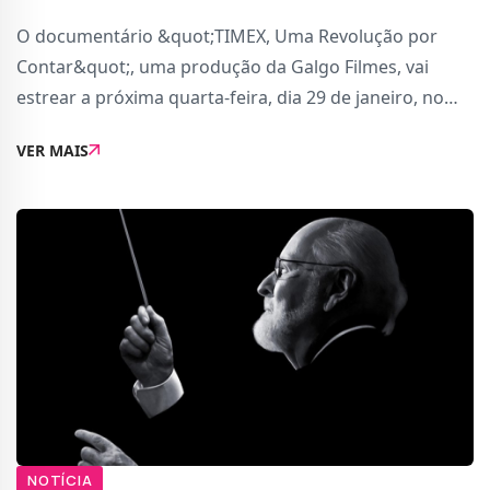
O documentário &quot;TIMEX, Uma Revolução por
Contar&quot;, uma produção da Galgo Filmes, vai
estrear a próxima quarta-feira, dia 29 de janeiro, no
canal da RTP2 às 22h50.Este documentário vai explicar
VER MAIS
a vasta história da TIMEX em Portugal,
NOTÍCIA