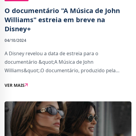
O documentário "A Música de John
Williams" estreia em breve na
Disney+
04/10/2024
A Disney revelou a data de estreia para o
documentário &quot;A Música de John
Williams&quot;.O documentário, produzido pela
Lucasfilm Ltd, Amblin Documentaries e Imagine
VER MAIS
Documentaries, mergulha na impressionante carreira
do lendário compositor Jo