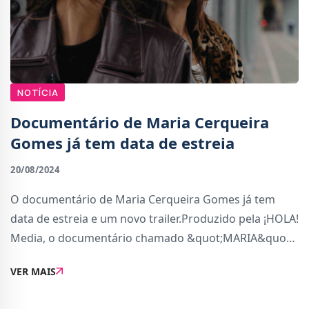
NOTÍCIA
Documentário de Maria Cerqueira
Gomes já tem data de estreia
20/08/2024
O documentário de Maria Cerqueira Gomes já tem
data de estreia e um novo trailer.Produzido pela ¡HOLA!
Media, o documentário chamado &quot;MARIA&quot;
tem 60 minutos de duração e vai cobrir a vida da
VER MAIS
apresentadora, bem como da sua grande famíl