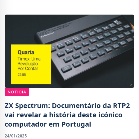
internacionais. A plataforma aposta numa oferta div
NOTÍCIA
ZX Spectrum: Documentário da RTP2
vai revelar a história deste icónico
computador em Portugal
24/01/2025