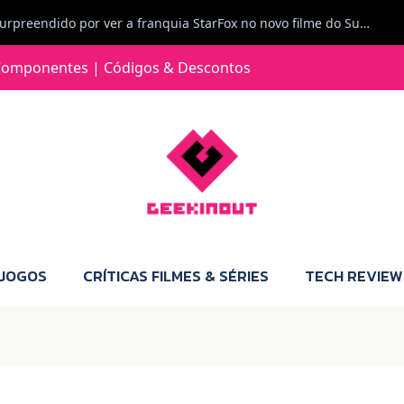
Carlos Ferreira diz: Fiquei surpreendido por ver a franquia StarFox no novo filme do Super Mario Galaxy - O filme. Boa! O tema de espaço está de novo na moda.
Jorge Loureiro | Fearme diz: A versão da Switch 2 tem censura... mas também não perdes muito.
omponentes | Códigos & Descontos
e com vontade para comprar para a Switch 2 :P
Jorge Loureiro | Fearme diz: Boas, obrigado pelo teu comentário. Talvez seja verdade que a Microsoft está a tentar redefinir o futuro dos jogos, mas para uma marca que já trocou de estratégia tantas vezes, é difícil acreditar em mais uma virada de direção. Basta lembrar do Kinect, da aposta no cloud gaming, ou mesmo do discurso de que os exclusivos eram "essenciais": todas essas promessas acabaram por perder força com o tempo. Além disso, há um ponto chave que estás a ignorar: as consolas Xbox. Está à vista que foram praticamente abandonadas. Quem comprou uma Xbox Series X a pensar que ia ser a máquina indispensável para jogar exclusivos, ficou a arder, porque hoje esses jogos chegam também ao PC e, cada vez mais, até à concorrência. Isso mina a identidade da marca e enfraquece a confiança dos jogadores. A PlayStation até pode estar a lançar alguns jogos na Xbox como o Helldivers 2, mas não é o catálogo inteiro. Desta forma, as consolas PS5 continuam a ter valor.
 JOGOS
CRÍTICAS FILMES & SÉRIES
TECH REVIEW