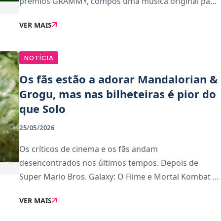
prémios GRAMMY, compôs uma música original para
o filme, que tem estreia marcada para 18 de junho
VER MAIS
nos cinemas de PortugalA canção, chamada &quot
NOTÍCIA
Os fãs estão a adorar Mandalorian &
Grogu, mas nas bilheteiras é pior do
que Solo
25/05/2026
Os críticos de cinema e os fãs andam
desencontrados nos últimos tempos. Depois de
Super Mario Bros. Galaxy: O Filme e Mortal Kombat II,
The Mandalorian &amp; Grogu é o terceiro filme de
VER MAIS
2026 em que as pontuações do público seguem no
sentido op