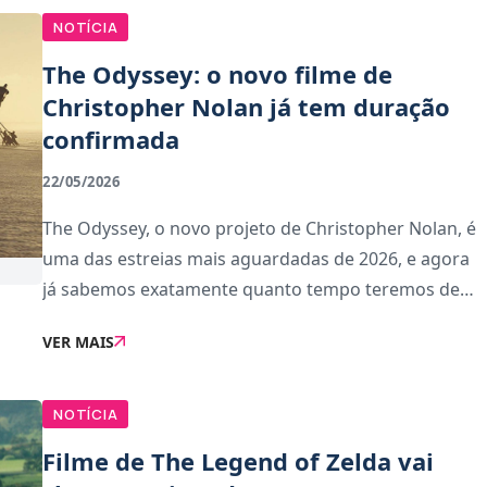
NOTÍCIA
The Odyssey: o novo filme de
Christopher Nolan já tem duração
confirmada
22/05/2026
The Odyssey, o novo projeto de Christopher Nolan, é
uma das estreias mais aguardadas de 2026, e agora
já sabemos exatamente quanto tempo teremos de
passar na sala de cinema.As cadeias IMAX e AMC
VER MAIS
deixaram escapar a duração do filme, que promete
se
NOTÍCIA
Filme de The Legend of Zelda vai