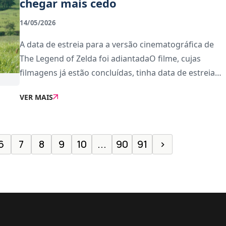
chegar mais cedo
14/05/2026
A data de estreia para a versão cinematográfica de
The Legend of Zelda foi adiantadaO filme, cujas
filmagens já estão concluídas, tinha data de estreia
marcada para 7 de maio. Agora, numa mensagem
VER MAIS
publicada nas redes sociais, Shigeru Miyamoto, o
6
7
8
9
10
...
90
91
›