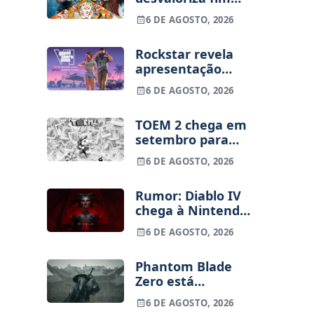
dos jogos físicos
6 DE AGOSTO, 2026
na PlayStation
Rockstar revela
apresentação
alargada de GTA
6 DE AGOSTO, 2026
VI para 27 de
agosto
TOEM 2 chega em
setembro para
PS5, Switch e PC
6 DE AGOSTO, 2026
Rumor: Diablo IV
chega à Nintendo
Switch 2 em
6 DE AGOSTO, 2026
setembro e vai
custar o preço de
Phantom Blade
um jogo novo
Zero está
terminado, pré-
6 DE AGOSTO, 2026
vendas começam