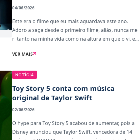
04/06/2026
Este era o filme que eu mais aguardava este ano.
Adoro a saga desde o primeiro filme, aliás, nunca me
ri tanto na minha vida como na altura em que o vi, e
ainda guardo essa memória com carinho. Por isso,
VER MAIS
quando soube que ia haver um sexto filme, co
NOTÍCIA
Toy Story 5 conta com música
original de Taylor Swift
02/06/2026
O hype para Toy Story 5 acabou de aumentar, pois a
Disney anunciou que Taylor Swift, vencedora de 14