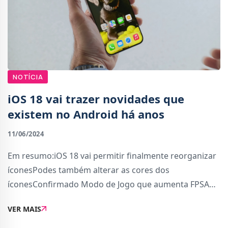
NOTÍCIA
iOS 18 vai trazer novidades que
existem no Android há anos
11/06/2024
Em resumo:iOS 18 vai permitir finalmente reorganizar
íconesPodes também alterar as cores dos
íconesConfirmado Modo de Jogo que aumenta FPSA
Apple apresentou ontem no WWDC 2024 as novidades
VER MAIS
do iOS 18.Novidades que existem no sistema operativo
rival