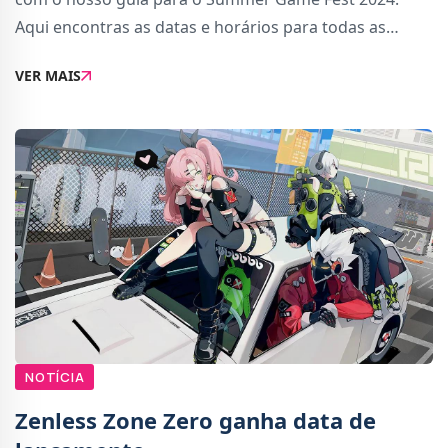
Aqui encontras as datas e horários para todas as
conferências de videojogos que se vão realizar em
VER MAIS
Junho deste ano, com destaque especial para a Summe
NOTÍCIA
Zenless Zone Zero ganha data de