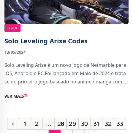
GUIA
Solo Leveling Arise Codes
13/05/2024
Solo Leveling Arise é um novo jogo da Netmarble para
iOS, Android e PC.Foi lançado em Maio de 2024 e trata-
se do primeiro jogo baseado no anime / manga com o
mesmo nome. O download é gratuito, com compras
VER MAIS
dentro do jogo através de microtransacç�
‹
1
2
...
28
29
30
31
32
33