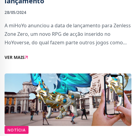
lançamento
28/05/2024
A miHoYo anunciou a data de lançamento para Zenless
Zone Zero, um novo RPG de acção inserido no
HoYoverse, do qual fazem parte outros jogos como
Genshin Impact e Honkai Star Rail.A data de
VER MAIS
lançamento para Zenless Zone Zero é 4 de Julho. O
jogo t
NOTÍCIA