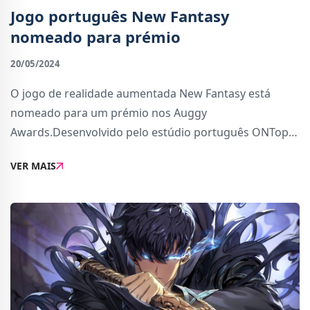
Jogo português New Fantasy
nomeado para prémio
20/05/2024
O jogo de realidade aumentada New Fantasy está
nomeado para um prémio nos Auggy
Awards.Desenvolvido pelo estúdio português ONTop,
New Fantasy é um jogo de realidade aumentada para
VER MAIS
iPhone em que podes transformar qualquer espaço à
tua volta num