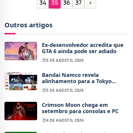
34
35
36
37
›
Outros artigos
Ex-desenvolvedor acredita que
GTA 6 ainda pode ser adiado
5 DE AGOSTO, 2026
Bandai Namco revela
alinhamento para a Tokyo
Game Show 2026
5 DE AGOSTO, 2026
Crimson Moon chega em
setembro para consolas e PC
4 DE AGOSTO, 2026