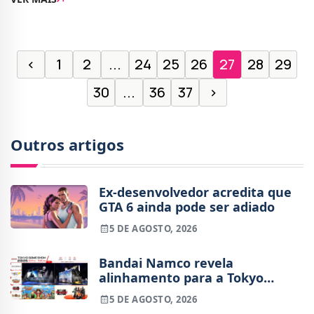
tiveram que tomar a difícil decisão d
‹
1
2
...
24
25
26
27
28
29
30
...
36
37
›
Outros artigos
Ex-desenvolvedor acredita que
GTA 6 ainda pode ser adiado
5 DE AGOSTO, 2026
Bandai Namco revela
alinhamento para a Tokyo
Game Show 2026
5 DE AGOSTO, 2026