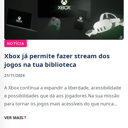
NOTÍCIA
Xbox já permite fazer stream dos
jogos na tua biblioteca
21/11/2024
A Xbox continua a expandir a liberdade, acessibilidade
e possibilidades que dá aos jogadores.Na sua missão
para tornar os jogos mais acessíveis do que nunca
para todos os jogadores, anunciou que agora é
VER MAIS
possível fazer stream dos jogos que tens n