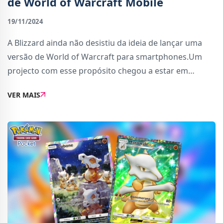
de World of Warcraft Mobile
19/11/2024
A Blizzard ainda não desistiu da ideia de lançar uma
versão de World of Warcraft para smartphones.Um
projecto com esse propósito chegou a estar em
desenvolvimento, mas foi cancelado por várias razões.
VER MAIS
Agora, segundo um novo rumor com múltiplas