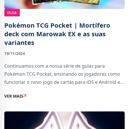
GUIA
Pokémon TCG Pocket | Mortífero
deck com Marowak EX e as suas
variantes
19/11/2024
Continuamos com a nossa série de guias para
Pokémon TCG Pocket, ensinando os jogadores como
funcionar o novo jogo de cartas para iOS e Android e
dando dicas para montar os melhores baralhos para
VER MAIS
ganhar nas partidas PVE e PVP.Depois do baralho com
A