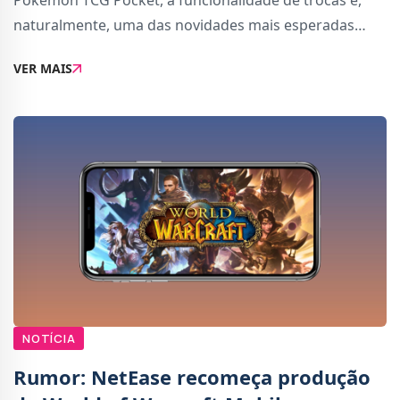
Pokémon TCG Pocket, a funcionalidade de trocas é,
naturalmente, uma das novidades mais esperadas
para o jogo mobile. Dentro do jogo, é dito que a
VER MAIS
funcionalidade de trocas vai estar disponível em
NOTÍCIA
Rumor: NetEase recomeça produção