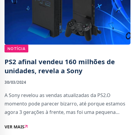
NOTÍCIA
PS2 afinal vendeu 160 milhões de
unidades, revela a Sony
30/03/2024
A Sony revelou as vendas atualizadas da PS2.O
momento pode parecer bizarro, até porque estamos
agora 3 gerações à frente, mas foi uma pequena
curiosidade revelada por Jim Ryan no mais recente
VER MAIS
podcast do PlayStation Blog.Jim Ryan, que acabou de