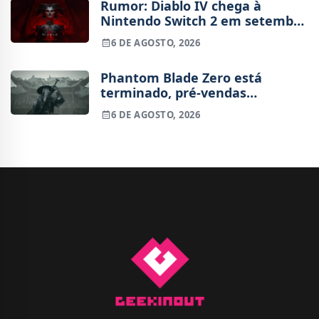
Rumor: Diablo IV chega à
Nintendo Switch 2 em setembro
e vai custar o preço de um jogo
6 DE AGOSTO, 2026
novo
Phantom Blade Zero está
terminado, pré-vendas
começam na próxima semana
6 DE AGOSTO, 2026