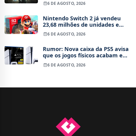
semana após o lançamento
6 DE AGOSTO, 2026
Nintendo Switch 2 já vendeu
23,68 milhões de unidades e
está 4 milhões à frente da
6 DE AGOSTO, 2026
Switch original no mesmo
período
Rumor: Nova caixa da PS5 avisa
que os jogos físicos acabam em
2028
6 DE AGOSTO, 2026