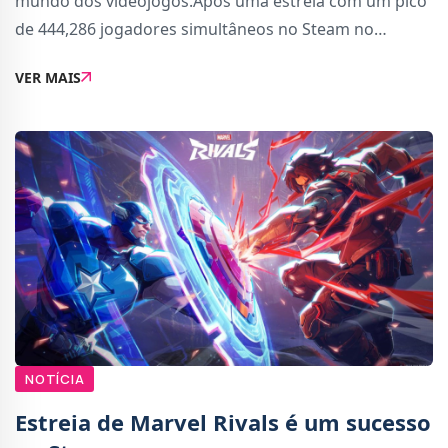
mundo dos videojogos.Após uma estreia com um pico
de 444,286 jogadores simultâneos no Steam no
primeiro dia, o jogo ultrapassou, poucos dias depois,
VER MAIS
os seus próprios recordes. No primeiro fim d
NOTÍCIA
Estreia de Marvel Rivals é um sucesso