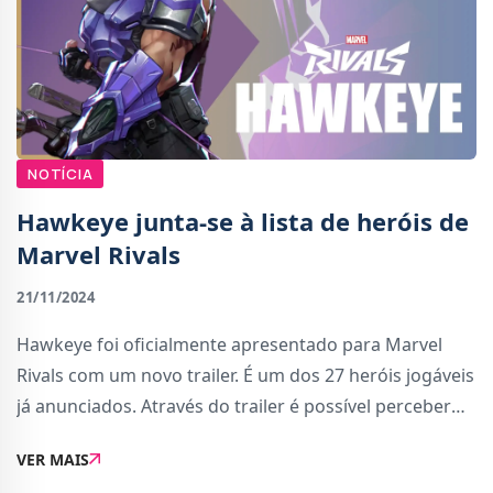
NOTÍCIA
Hawkeye junta-se à lista de heróis de
Marvel Rivals
21/11/2024
Hawkeye foi oficialmente apresentado para Marvel
Rivals com um novo trailer. É um dos 27 heróis jogáveis
já anunciados. Através do trailer é possível perceber
que Hawkeye é um herói ideal para combater à
VER MAIS
distância, mas não fica atrás no