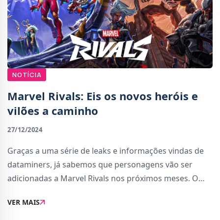
NOTÍCIA
Marvel Rivals: Eis os novos heróis e
vilões a caminho
27/12/2024
Graças a uma série de leaks e informações vindas de
dataminers, já sabemos que personagens vão ser
adicionadas a Marvel Rivals nos próximos meses. O
leque de personagens jogáveis vai aumentar com o
VER MAIS
início da 1ª Temporada, que está prevista