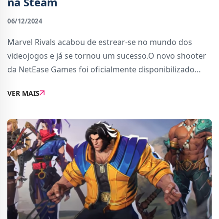
na Steam
06/12/2024
Marvel Rivals acabou de estrear-se no mundo dos
videojogos e já se tornou um sucesso.O novo shooter
da NetEase Games foi oficialmente disponibilizado
para o público hoje. Logo após o lançamento de
VER MAIS
Marvel Rivals, o jogo registou um pico de 444.286