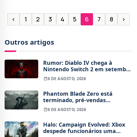
‹
1
2
3
4
5
6
7
8
›
Outros artigos
Rumor: Diablo IV chega à
Nintendo Switch 2 em setembro
e vai custar o preço de um jogo
6 DE AGOSTO, 2026
novo
Phantom Blade Zero está
terminado, pré-vendas
começam na próxima semana
6 DE AGOSTO, 2026
Halo: Campaign Evolved: Xbox
despede funcionários uma