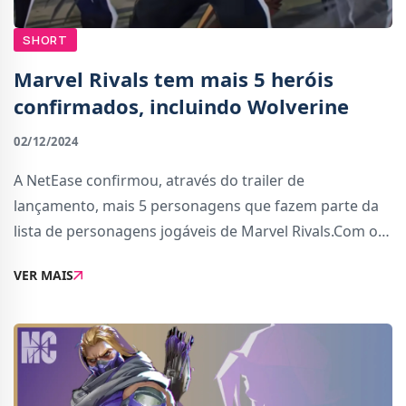
SHORT
Marvel Rivals tem mais 5 heróis
confirmados, incluindo Wolverine
02/12/2024
A NetEase confirmou, através do trailer de
lançamento, mais 5 personagens que fazem parte da
lista de personagens jogáveis de Marvel Rivals.Com o
lançamento agendado para esta semana, mais
VER MAIS
concretamente para 6 de Dezembro, foram agora
adicionados