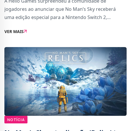
A Hello Games surpreendeu a comunidade de
jogadores ao anunciar que No Man’s Sky receberá
uma edição especial para a Nintendo Switch 2,
disponível gratuitamente já no dia de lançamento da
VER MAIS
consola, a 5 de junho. A nova versão promete tirar pa
NOTÍCIA