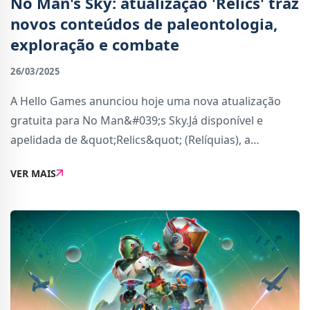
No Man's Sky: atualização 'Relics' traz
novos conteúdos de paleontologia,
exploração e combate
26/03/2025
A Hello Games anunciou hoje uma nova atualização
gratuita para No Man&#039;s Sky.Já disponível e
apelidada de &quot;Relics&quot; (Relíquias), a
atualização trás uma variedade de novidades com uma
VER MAIS
vasta gama de novos conteúdos focados na pale