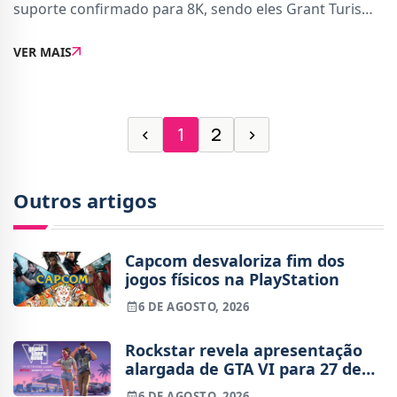
suporte confirmado para 8K, sendo eles Grant Turismo
7 e F1 2024. Agora, No Man&#039;s Sky também tem
VER MAIS
suporte confirmado para 8K.O anuncio veio atravé
‹
1
2
›
Outros artigos
Capcom desvaloriza fim dos
jogos físicos na PlayStation
6 DE AGOSTO, 2026
Rockstar revela apresentação
alargada de GTA VI para 27 de
agosto
6 DE AGOSTO, 2026