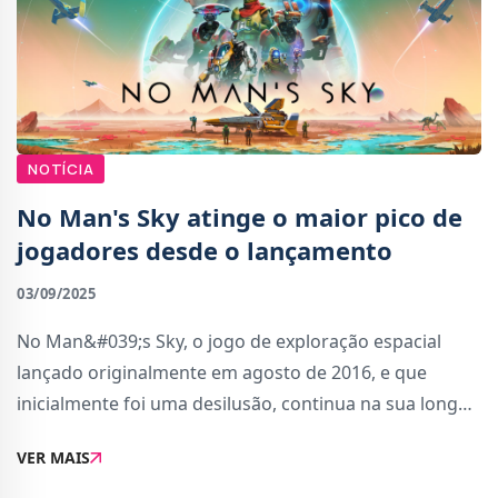
NOTÍCIA
No Man's Sky atinge o maior pico de
jogadores desde o lançamento
03/09/2025
No Man&#039;s Sky, o jogo de exploração espacial
lançado originalmente em agosto de 2016, e que
inicialmente foi uma desilusão, continua na sua longa
jornada de virar a página, provando que uma história
VER MAIS
de falhanço pode tornar-se numa históri