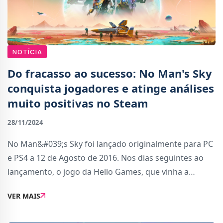
NOTÍCIA
Do fracasso ao sucesso: No Man's Sky
conquista jogadores e atinge análises
muito positivas no Steam
28/11/2024
No Man&#039;s Sky foi lançado originalmente para PC
e PS4 a 12 de Agosto de 2016. Nos dias seguintes ao
lançamento, o jogo da Hello Games, que vinha a
acumular um hype tremendo nos últimos meses, foi
VER MAIS
considerado como uma desilusão, não cumprindo