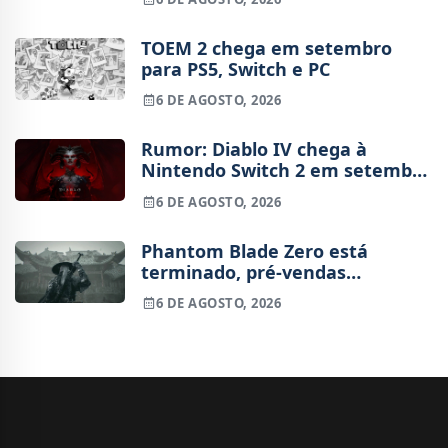
TOEM 2 chega em setembro
para PS5, Switch e PC
6 DE AGOSTO, 2026
Rumor: Diablo IV chega à
Nintendo Switch 2 em setembro
e vai custar o preço de um jogo
6 DE AGOSTO, 2026
novo
Phantom Blade Zero está
terminado, pré-vendas
começam na próxima semana
6 DE AGOSTO, 2026