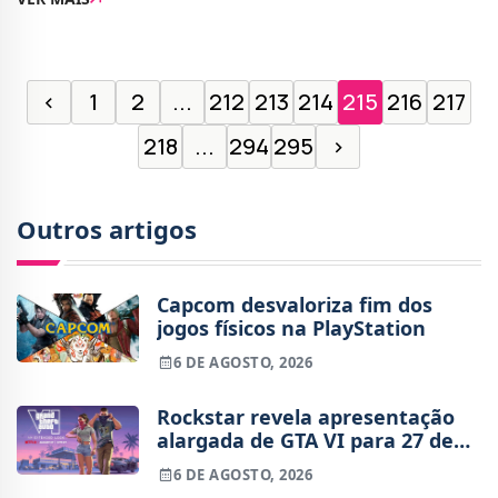
jogo de tiros tático focado em estraté
‹
1
2
...
212
213
214
215
216
217
218
...
294
295
›
Outros artigos
Capcom desvaloriza fim dos
jogos físicos na PlayStation
6 DE AGOSTO, 2026
Rockstar revela apresentação
alargada de GTA VI para 27 de
agosto
6 DE AGOSTO, 2026