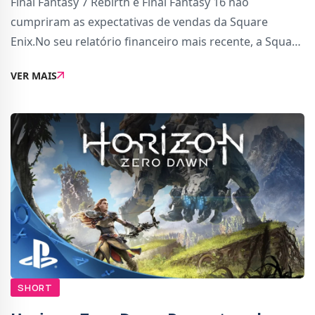
Final Fantasy 7 Rebirth e Final Fantasy 16 não
cumpriram as expectativas de vendas da Square
Enix.No seu relatório financeiro mais recente, a Square
Enix deixou bem claro que ambos os títulos, que foram
VER MAIS
lançados como exclusivos da PS5, não tiver
SHORT