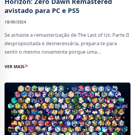
Horizon: Zero Dawn Remastered
avistado para PC e PS5
18/09/2024
Se achaste a remasterização de The Last of Us: Parte II
despropositada e desnecessária, prepara-te para
sentir o mesmo novamente porque uma
remasterização de Horizon: Zero Dawn, lançado
VER MAIS
originalmente para PS4 e mais tarde para PC, foi
avistada.