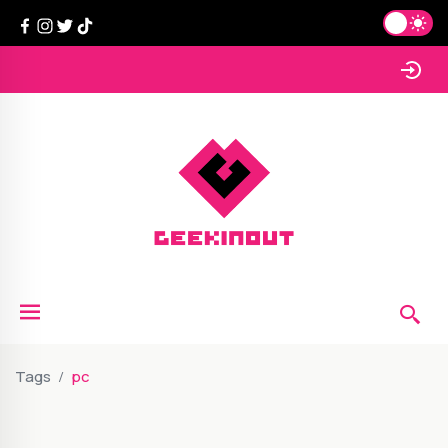
Tags
pc