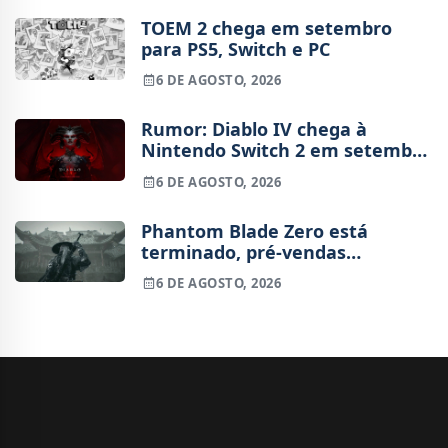
TOEM 2 chega em setembro
para PS5, Switch e PC
6 DE AGOSTO, 2026
Rumor: Diablo IV chega à
Nintendo Switch 2 em setembro
e vai custar o preço de um jogo
6 DE AGOSTO, 2026
novo
Phantom Blade Zero está
terminado, pré-vendas
começam na próxima semana
6 DE AGOSTO, 2026