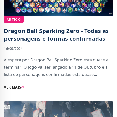
ARTIGO
Dragon Ball Sparking Zero - Todas as
personagens e formas confirmadas
16/09/2024
A espera por Dragon Ball Sparking Zero está quase a
terminar! O jogo vai ser lançado a 11 de Outubro e a
lista de personagens confirmadas está quase
completa. Neste artigo, vais encontrar a lista de
VER MAIS
personagens confirmadas para o jogo dividida por