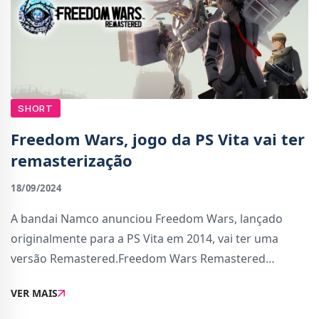
SHORT
Freedom Wars, jogo da PS Vita vai ter
remasterização
18/09/2024
A bandai Namco anunciou Freedom Wars, lançado
originalmente para a PS Vita em 2014, vai ter uma
versão Remastered.Freedom Wars Remastered
promete trazer melhorias gráficas e técnicas para as
VER MAIS
novas plataforma, com resolução melhorada (4K),
jogab