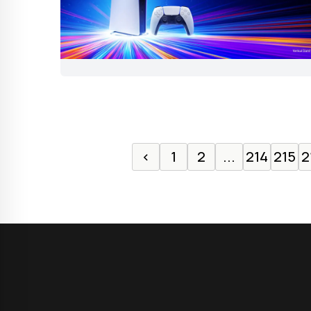
‹
1
2
...
214
215
2