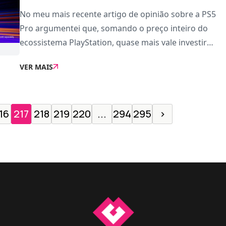
No meu mais recente artigo de opinião sobre a PS5
Pro argumentei que, somando o preço inteiro do
ecossistema PlayStation, quase mais vale investir
num PC para jogar, uma plataforma que
VER MAIS
historicamente sempre foi mais custosa.Até agora, a
CNET foi o
16
217
218
219
220
...
294
295
›