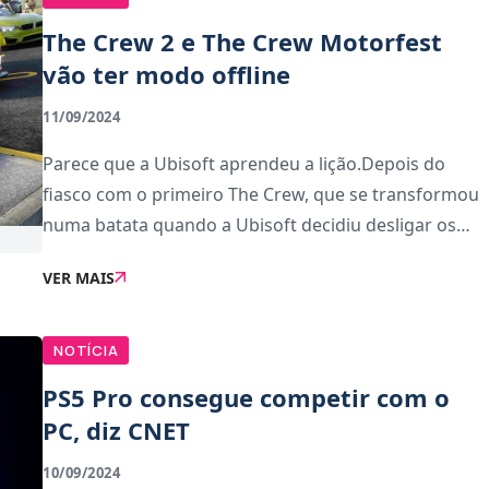
The Crew 2 e The Crew Motorfest
vão ter modo offline
11/09/2024
Parece que a Ubisoft aprendeu a lição.Depois do
fiasco com o primeiro The Crew, que se transformou
numa batata quando a Ubisoft decidiu desligar os
servidores, a Ubisoft anunciou que vai adicionar
VER MAIS
modos offline tanto a The Crew 2 como a The Crew
Mo
NOTÍCIA
PS5 Pro consegue competir com o
PC, diz CNET
10/09/2024