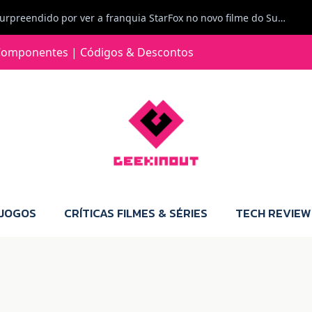
Jorge Loureiro | Fearme diz: A versão da Switch 2 tem censura... mas também não perdes muito.
e com vontade para comprar para a Switch 2 :P
omponentes | Códigos & Descontos
Jorge Loureiro | Fearme diz: Boas, obrigado pelo teu comentário. Talvez seja verdade que a Microsoft está a tentar redefinir o futuro dos jogos, mas para uma marca que já trocou de estratégia tantas vezes, é difícil acreditar em mais uma virada de direção. Basta lembrar do Kinect, da aposta no cloud gaming, ou mesmo do discurso de que os exclusivos eram "essenciais": todas essas promessas acabaram por perder força com o tempo. Além disso, há um ponto chave que estás a ignorar: as consolas Xbox. Está à vista que foram praticamente abandonadas. Quem comprou uma Xbox Series X a pensar que ia ser a máquina indispensável para jogar exclusivos, ficou a arder, porque hoje esses jogos chegam também ao PC e, cada vez mais, até à concorrência. Isso mina a identidade da marca e enfraquece a confiança dos jogadores. A PlayStation até pode estar a lançar alguns jogos na Xbox como o Helldivers 2, mas não é o catálogo inteiro. Desta forma, as consolas PS5 continuam a ter valor.
 JOGOS
CRÍTICAS FILMES & SÉRIES
TECH REVIEW