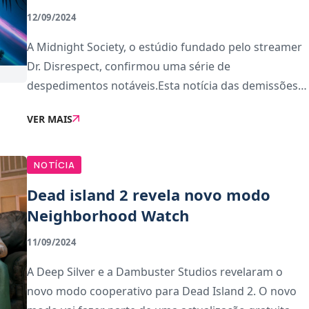
12/09/2024
A Midnight Society, o estúdio fundado pelo streamer
Dr. Disrespect, confirmou uma série de
despedimentos notáveis.Esta notícia das demissões
três meses depois do estúdio ter anunciado
VER MAIS
publicamente que cortou relações com o streamer
devido à
NOTÍCIA
Dead island 2 revela novo modo
Neighborhood Watch
11/09/2024
A Deep Silver e a Dambuster Studios revelaram o
novo modo cooperativo para Dead Island 2. O novo