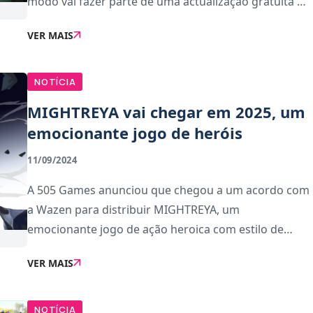
modo vai fazer parte de uma actualização gratuita e
tem data de lançamento para 22 de outubro de
VER MAIS
2024.O novo modo, chamado Neighborhood Watch
tem form
NOTÍCIA
MIGHTREYA vai chegar em 2025, um
emocionante jogo de heróis
11/09/2024
A 505 Games anunciou que chegou a um acordo com
a Wazen para distribuir MIGHTREYA, um
emocionante jogo de ação heroica com estilo de
anime. O lançamento está agendado para 2025 no
VER MAIS
PC.O jogo promete proporcionar uma experiência
encantadora que co
NOTÍCIA