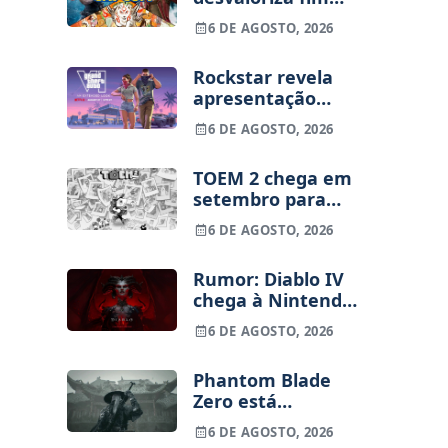
dos jogos físicos
6 DE AGOSTO, 2026
na PlayStation
Rockstar revela
apresentação
alargada de GTA
6 DE AGOSTO, 2026
VI para 27 de
agosto
TOEM 2 chega em
setembro para
PS5, Switch e PC
6 DE AGOSTO, 2026
Rumor: Diablo IV
chega à Nintendo
Switch 2 em
6 DE AGOSTO, 2026
setembro e vai
custar o preço de
Phantom Blade
um jogo novo
Zero está
terminado, pré-
6 DE AGOSTO, 2026
vendas começam