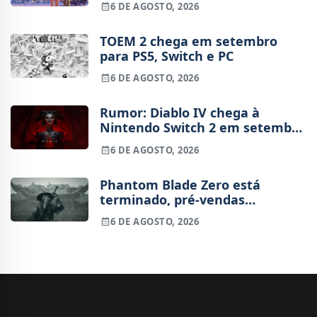
6 DE AGOSTO, 2026
TOEM 2 chega em setembro
para PS5, Switch e PC
6 DE AGOSTO, 2026
Rumor: Diablo IV chega à
Nintendo Switch 2 em setembro
e vai custar o preço de um jogo
6 DE AGOSTO, 2026
novo
Phantom Blade Zero está
terminado, pré-vendas
começam na próxima semana
6 DE AGOSTO, 2026