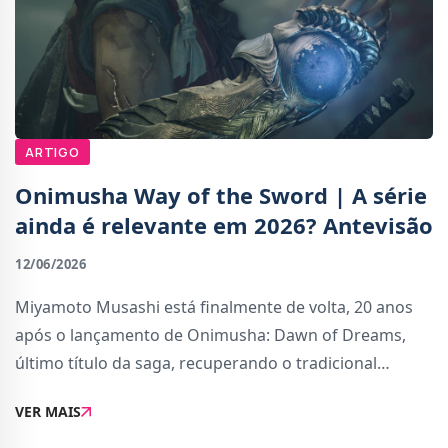
ARTIGO
Onimusha Way of the Sword | A série
ainda é relevante em 2026? Antevisão
12/06/2026
Miyamoto Musashi está finalmente de volta, 20 anos
após o lançamento de Onimusha: Dawn of Dreams,
último título da saga, recuperando o tradicional
samurai da Capcom do início do milénio para ser
VER MAIS
introduzido a uma nova geração de amantes de j