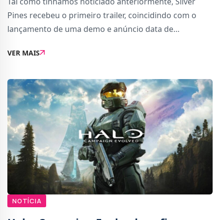
Tal como tínhamos noticiado anteriormente, Silver
Pines recebeu o primeiro trailer, coincidindo com o
lançamento de uma demo e anúncio data de
lançamento: 8 de outubro deste ano.Este é o projeto
VER MAIS
estreante do pequeno estúdio Wych Elm, constituí
NOTÍCIA