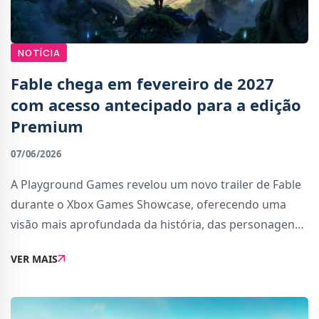
NOTÍCIA
Fable chega em fevereiro de 2027
com acesso antecipado para a edição
Premium
07/06/2026
A Playground Games revelou um novo trailer de Fable
durante o Xbox Games Showcase, oferecendo uma
visão mais aprofundada da história, das personagens
e do mundo de Albion. O vídeo destacou novas
VER MAIS
sequências de jogabilidade, combate, magia e alguma