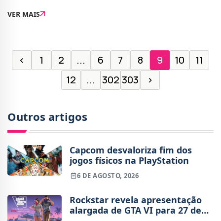
com versões para PC, PS5, Xbox Series X | S e Nintendo
VER MAIS
Switch 2. É também um jogo do Xbox Game P
‹
1
2
...
6
7
8
9
10
11
12
...
302
303
›
Outros artigos
Capcom desvaloriza fim dos
jogos físicos na PlayStation
6 DE AGOSTO, 2026
Rockstar revela apresentação
alargada de GTA VI para 27 de
agosto