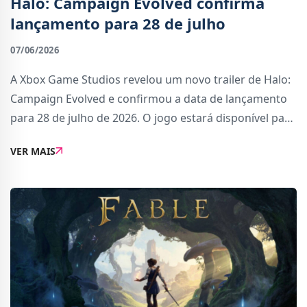
Halo: Campaign Evolved confirma
lançamento para 28 de julho
07/06/2026
A Xbox Game Studios revelou um novo trailer de Halo:
Campaign Evolved e confirmou a data de lançamento
para 28 de julho de 2026. O jogo estará disponível para
Xbox Series, PC, PlayStation 5 e Game Pass, com
VER MAIS
suporte para cross-play e progressão pa