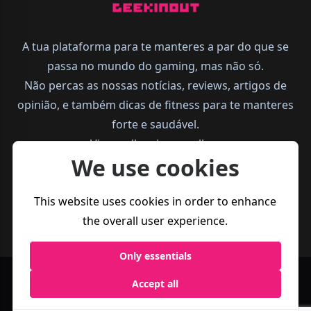
A tua plataforma para te manteres a par do que se
passa no mundo do gaming, mas não só.
Não percas as nossas notícias, reviews, artigos de
opinião, e também dicas de fitness para te manteres
forte e saudável.
Vive melhor, joga melhor.
We use cookies
This website uses cookies in order to enhance
the overall user experience.
Only essentials
Accept all
Política de
Termos e
Business
Privacidade
Condições