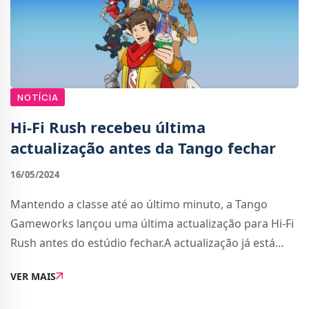
NOTÍCIA
Hi-Fi Rush recebeu última
actualização antes da Tango fechar
16/05/2024
Mantendo a classe até ao último minuto, a Tango
Gameworks lançou uma última actualização para Hi-Fi
Rush antes do estúdio fechar.A actualização já está
disponível em todas as plataformas e corrige
VER MAIS
pequenos problemas, como erros de texto e