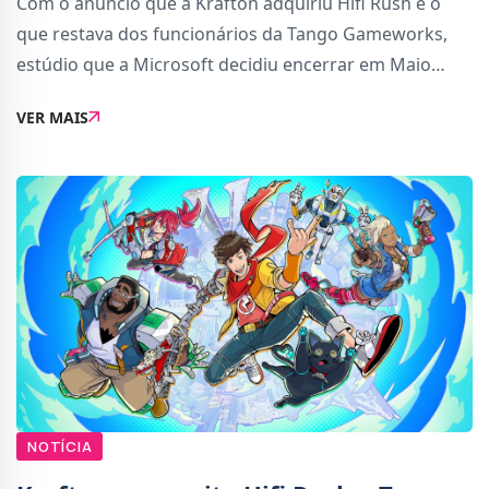
Com o anúncio que a Krafton adquiriu Hifi Rush e o
que restava dos funcionários da Tango Gameworks,
estúdio que a Microsoft decidiu encerrar em Maio
deste ano, muitos jogadores ficaram a perguntar: e o
VER MAIS
que aconteceu às outras propriedades da Tang
NOTÍCIA