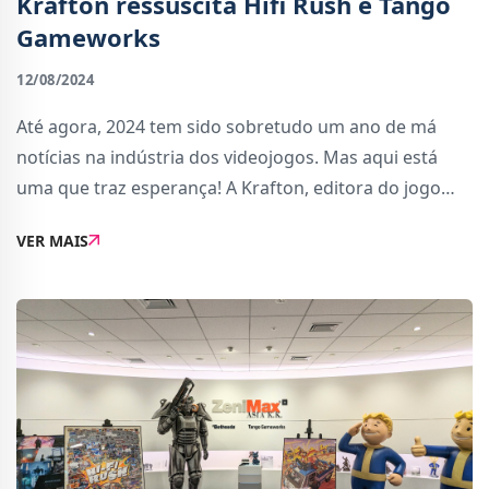
Krafton ressuscita Hifi Rush e Tango
Gameworks
12/08/2024
Até agora, 2024 tem sido sobretudo um ano de má
notícias na indústria dos videojogos. Mas aqui está
uma que traz esperança! A Krafton, editora do jogo
PUBG, anunciou que vai adquirir os direitos de Hifi
VER MAIS
Rush e ressuscitar a Tango Gameworks.A Ta