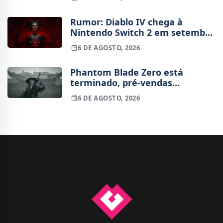
Rumor: Diablo IV chega à
Nintendo Switch 2 em setembro
e vai custar o preço de um jogo
6 DE AGOSTO, 2026
novo
Phantom Blade Zero está
terminado, pré-vendas
começam na próxima semana
6 DE AGOSTO, 2026