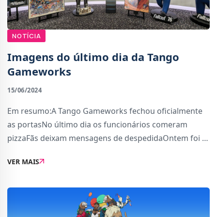
NOTÍCIA
Imagens do último dia da Tango
Gameworks
15/06/2024
Em resumo:A Tango Gameworks fechou oficialmente
as portasNo último dia os funcionários comeram
pizzaFãs deixam mensagens de despedidaOntem foi o
último dia em que o estúdio japonês Tango
VER MAIS
Gameworks esteve de portas abertas.As últimas
imagens da