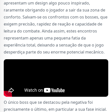
apresentam um design algo pouco inspirado,
raramente obrigando o jogador a sair da sua zona de
conforto. Salvam-se os confrontos com os bosses, que
exigem precisão, rapidez de reação e capacidade de
leitura do combate. Ainda assim, estes encontros
representam apenas uma pequena fatia da
experiência total, deixando a sensação de que o jogo
desperdiça parte do seu enorme potencial mecânico.
O único boss que se destacou pela negativa foi
precisamente o último, em particular a sua fase inicial.