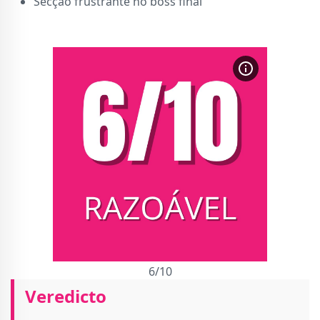
Secção frustrante no boss final
6/10
Veredicto