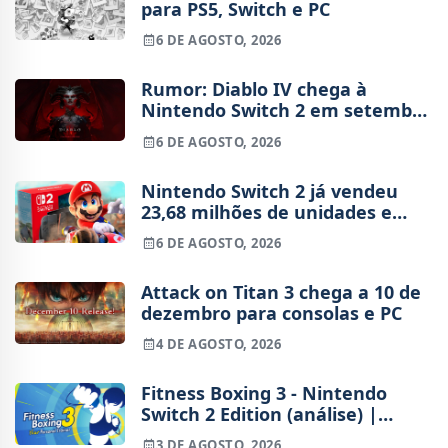
para PS5, Switch e PC
6 DE AGOSTO, 2026
Rumor: Diablo IV chega à
Nintendo Switch 2 em setembro
e vai custar o preço de um jogo
6 DE AGOSTO, 2026
novo
Nintendo Switch 2 já vendeu
23,68 milhões de unidades e
está 4 milhões à frente da
6 DE AGOSTO, 2026
Switch original no mesmo
período
Attack on Titan 3 chega a 10 de
dezembro para consolas e PC
4 DE AGOSTO, 2026
Fitness Boxing 3 - Nintendo
Switch 2 Edition (análise) |
Treinos refinados, mas ainda
3 DE AGOSTO, 2026