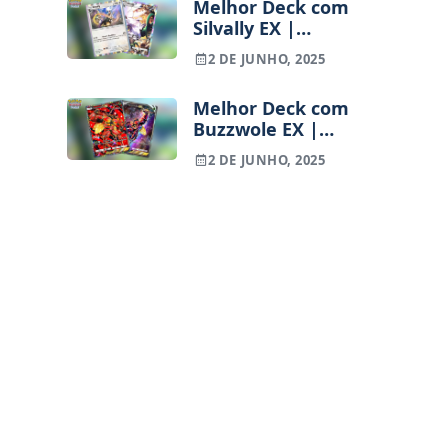
Melhor Deck com
Eeeveelutions
Silvally EX |
Pokémon TCG
2 DE JUNHO, 2025
Pocket
Melhor Deck com
Buzzwole EX |
Pokémon TCG
2 DE JUNHO, 2025
Pocket