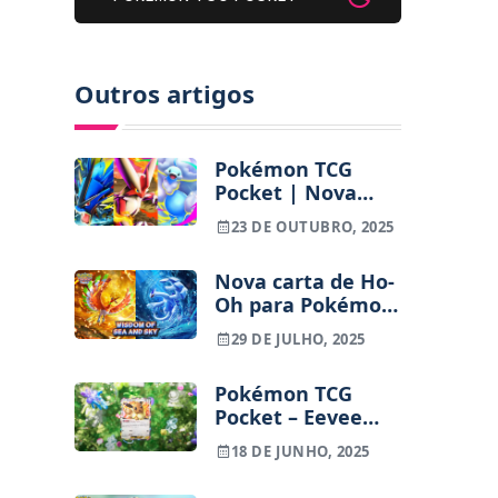
Outros artigos
Pokémon TCG
Pocket | Nova
expansão “Mega
23 DE OUTUBRO, 2025
Rising” chega a 30
de outubro
Nova carta de Ho-
Oh para Pokémon
TCG Pocket parece
29 DE JULHO, 2025
cópia de arte
ilustrada por fã
Pokémon TCG
Pocket – Eevee
Grove é a nova
18 DE JUNHO, 2025
expansão e traz
consigo todas as