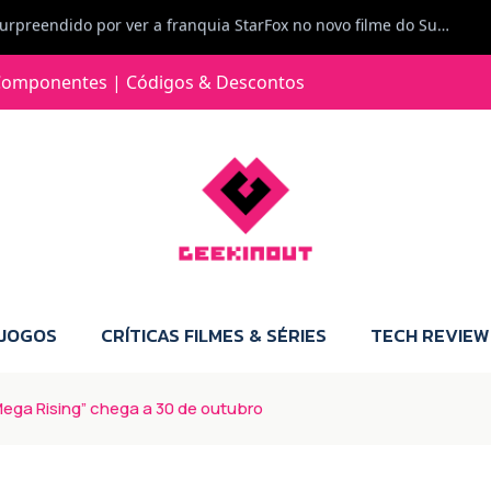
Jorge Loureiro | Fearme diz: A versão da Switch 2 tem censura... mas também não perdes muito.
e com vontade para comprar para a Switch 2 :P
omponentes | Códigos & Descontos
Jorge Loureiro | Fearme diz: Boas, obrigado pelo teu comentário. Talvez seja verdade que a Microsoft está a tentar redefinir o futuro dos jogos, mas para uma marca que já trocou de estratégia tantas vezes, é difícil acreditar em mais uma virada de direção. Basta lembrar do Kinect, da aposta no cloud gaming, ou mesmo do discurso de que os exclusivos eram "essenciais": todas essas promessas acabaram por perder força com o tempo. Além disso, há um ponto chave que estás a ignorar: as consolas Xbox. Está à vista que foram praticamente abandonadas. Quem comprou uma Xbox Series X a pensar que ia ser a máquina indispensável para jogar exclusivos, ficou a arder, porque hoje esses jogos chegam também ao PC e, cada vez mais, até à concorrência. Isso mina a identidade da marca e enfraquece a confiança dos jogadores. A PlayStation até pode estar a lançar alguns jogos na Xbox como o Helldivers 2, mas não é o catálogo inteiro. Desta forma, as consolas PS5 continuam a ter valor.
 JOGOS
CRÍTICAS FILMES & SÉRIES
TECH REVIEW
ga Rising” chega a 30 de outubro