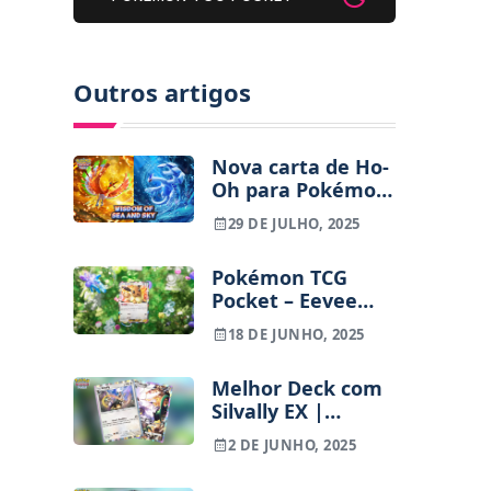
Outros artigos
Nova carta de Ho-
Oh para Pokémon
TCG Pocket parece
29 DE JULHO, 2025
cópia de arte
ilustrada por fã
Pokémon TCG
Pocket – Eevee
Grove é a nova
18 DE JUNHO, 2025
expansão e traz
consigo todas as
Melhor Deck com
Eeeveelutions
Silvally EX |
Pokémon TCG
2 DE JUNHO, 2025
Pocket