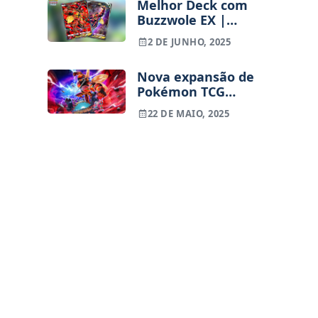
Melhor Deck com
Buzzwole EX |
Pokémon TCG
2 DE JUNHO, 2025
Pocket
Nova expansão de
Pokémon TCG
Pocket –
22 DE MAIO, 2025
Extradimensional
Crisis vai trazer as
Ultra Beasts