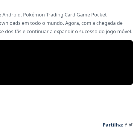
 e Android, Pokémon Trading Card Game Pocket
downloads em todo o mundo. Agora, com a chegada de
se dos fãs e continuar a expandir o sucesso do jogo móvel.
Partilha: