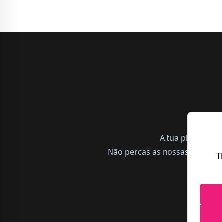
A tua plataform
Não percas as nossas notícias,
T