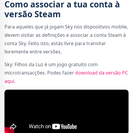
Como associar a tua conta à
versão Steam
Para aqueles que já jogam Sky nos dispositivos mobile,
devem visitar as definições e associar a conta Steam à
conta Sky. Feito isto, estás livre para transitar
livremente entre versões.
Sky: Filhos da Luz é um jogo gratuito com
microtransacções. Podes fazer
download da versão PC
aqui
.