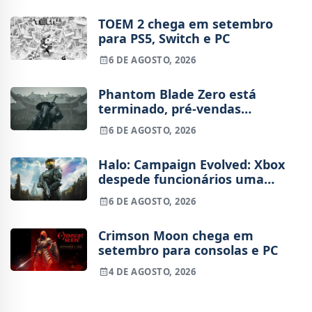
TOEM 2 chega em setembro
para PS5, Switch e PC
6 DE AGOSTO, 2026
Phantom Blade Zero está
terminado, pré-vendas
começam na próxima semana
6 DE AGOSTO, 2026
Halo: Campaign Evolved: Xbox
despede funcionários uma
semana após o lançamento
6 DE AGOSTO, 2026
Crimson Moon chega em
setembro para consolas e PC
4 DE AGOSTO, 2026