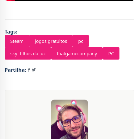
Tags:
Steam
jogos gratuitos
pc
sky: filhos da luz
thatgamecompany
PC
Partilha: