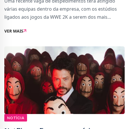
Uma recente vaga de despedimentos terá atingido
várias equipas dentro da empresa, com os estúdios
ligados aos jogos da WWE 2K a serem dos mais
afetados. Entre os projetos impactados está também a
VER MAIS
edição WWE 2K25: Netflix Edition, que fazia par
NOTÍCIA