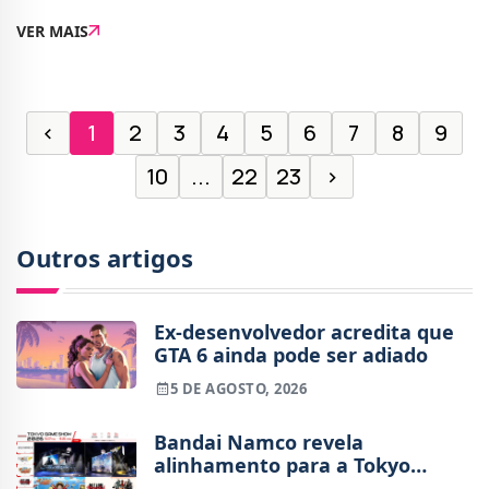
€. O lançamento está marcado para 1 de agosto, com
VER MAIS
as encomendas disponíveis a p
‹
1
2
3
4
5
6
7
8
9
10
...
22
23
›
Outros artigos
Ex-desenvolvedor acredita que
GTA 6 ainda pode ser adiado
5 DE AGOSTO, 2026
Bandai Namco revela
alinhamento para a Tokyo
Game Show 2026