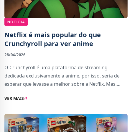
NOTÍCIA
Netflix é mais popular do que
Crunchyroll para ver anime
28/04/2026
O Crunchyroll é uma plataforma de streaming
dedicada exclusivamente a anime, por isso, seria de
esperar que levasse a melhor sobre a Netflix. Mas,
segundo um inquérito recente, não é o caso.Realizado
VER MAIS
em 15 países com 15 mil participantes, o estu