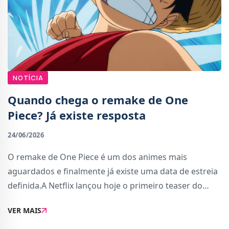
NOTÍCIA
Quando chega o remake de One
Piece? Já existe resposta
24/06/2026
O remake de One Piece é um dos animes mais
aguardados e finalmente já existe uma data de estreia
definida.A Netflix lançou hoje o primeiro teaser do
anime reimaginado, onde revela as primeiras imagens
VER MAIS
do que esperar em termos de qualidade de anima