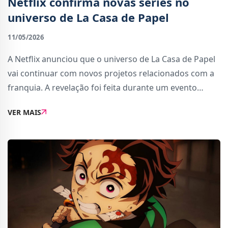
Netflix confirma novas séries no
universo de La Casa de Papel
11/05/2026
A Netflix anunciou que o universo de La Casa de Papel
vai continuar com novos projetos relacionados com a
franquia. A revelação foi feita durante um evento
especial realizado em Sevilha.Para celebrar o anúncio,
VER MAIS
a plataforma organizou uma apresenta