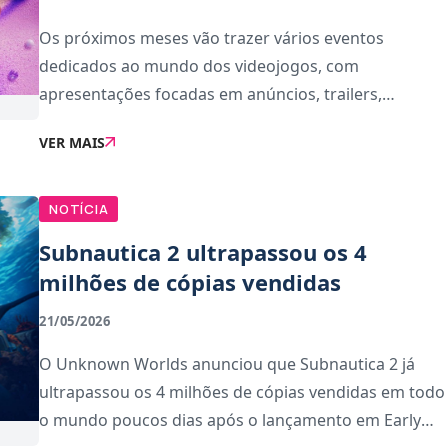
Os próximos meses vão trazer vários eventos
dedicados ao mundo dos videojogos, com
apresentações focadas em anúncios, trailers,
gameplay e novidades de alguns dos jogos mais
VER MAIS
aguardados.Entre os destaques estão o Summer
Game Fest, o Xbox Games
NOTÍCIA
Subnautica 2 ultrapassou os 4
milhões de cópias vendidas
21/05/2026
O Unknown Worlds anunciou que Subnautica 2 já
ultrapassou os 4 milhões de cópias vendidas em todo
o mundo poucos dias após o lançamento em Early
Access.O jogo tinha alcançado 1 milhão de cópias