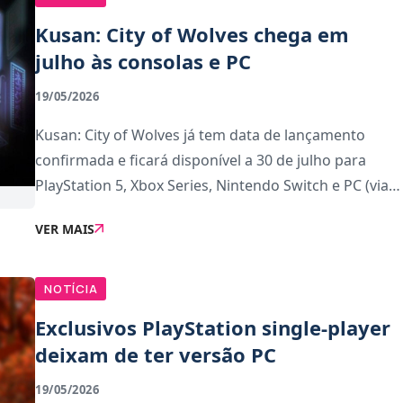
Kusan: City of Wolves chega em
julho às consolas e PC
19/05/2026
Kusan: City of Wolves já tem data de lançamento
confirmada e ficará disponível a 30 de julho para
PlayStation 5, Xbox Series, Nintendo Switch e PC (via
Steam). O jogo aposta numa experiência de ação
VER MAIS
intensa vista de cima, onde um único erro p
NOTÍCIA
Exclusivos PlayStation single-player
deixam de ter versão PC
19/05/2026