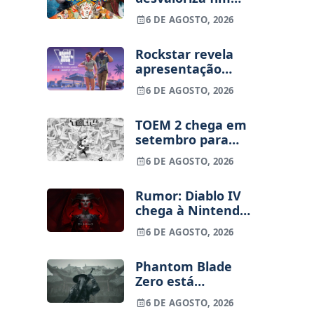
dos jogos físicos
6 DE AGOSTO, 2026
na PlayStation
Rockstar revela
apresentação
alargada de GTA
6 DE AGOSTO, 2026
VI para 27 de
agosto
TOEM 2 chega em
setembro para
PS5, Switch e PC
6 DE AGOSTO, 2026
Rumor: Diablo IV
chega à Nintendo
Switch 2 em
6 DE AGOSTO, 2026
setembro e vai
custar o preço de
Phantom Blade
um jogo novo
Zero está
terminado, pré-
6 DE AGOSTO, 2026
vendas começam