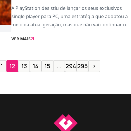
A PlayStation desistiu de lançar os seus exclusivos
single-player para PC, uma estratégia que adoptou a
meio da atual geração, mas que não vai continuar no
futuro.Quem avança com esta informação é Jason
VER MAIS
Schreier da Bloomberg, que já em mar�
11
12
13
14
15
...
294
295
›