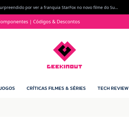
Carlos Ferreira diz: Fiquei surpreendido por ver a franquia StarFox no novo filme do Super Mario Galaxy - O filme. Boa! O tema de espaço está de novo na moda.
Jorge Loureiro | Fearme diz: A versão da Switch 2 tem censura... mas também não perdes muito.
omponentes | Códigos & Descontos
e com vontade para comprar para a Switch 2 :P
Jorge Loureiro | Fearme diz: Boas, obrigado pelo teu comentário. Talvez seja verdade que a Microsoft está a tentar redefinir o futuro dos jogos, mas para uma marca que já trocou de estratégia tantas vezes, é difícil acreditar em mais uma virada de direção. Basta lembrar do Kinect, da aposta no cloud gaming, ou mesmo do discurso de que os exclusivos eram "essenciais": todas essas promessas acabaram por perder força com o tempo. Além disso, há um ponto chave que estás a ignorar: as consolas Xbox. Está à vista que foram praticamente abandonadas. Quem comprou uma Xbox Series X a pensar que ia ser a máquina indispensável para jogar exclusivos, ficou a arder, porque hoje esses jogos chegam também ao PC e, cada vez mais, até à concorrência. Isso mina a identidade da marca e enfraquece a confiança dos jogadores. A PlayStation até pode estar a lançar alguns jogos na Xbox como o Helldivers 2, mas não é o catálogo inteiro. Desta forma, as consolas PS5 continuam a ter valor.
 JOGOS
CRÍTICAS FILMES & SÉRIES
TECH REVIEW