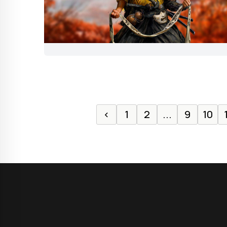
‹
1
2
...
9
10