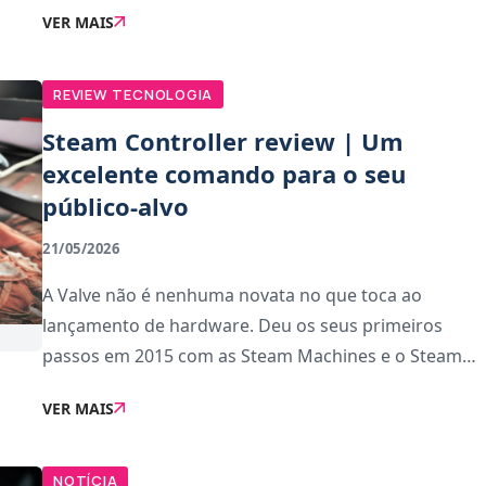
VER MAIS
vendidas no lançamento e ultrapassou os 2 milh�
REVIEW TECNOLOGIA
Steam Controller review | Um
excelente comando para o seu
público-alvo
21/05/2026
A Valve não é nenhuma novata no que toca ao
lançamento de hardware. Deu os seus primeiros
passos em 2015 com as Steam Machines e o Steam
Controller — este último com um layout peculiar que
VER MAIS
conquistou fãs leais — seguindo-se o Valve Index em
NOTÍCIA