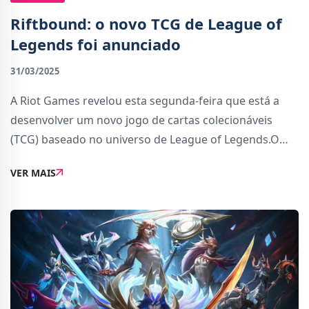
Riftbound: o novo TCG de League of
Legends foi anunciado
31/03/2025
A Riot Games revelou esta segunda-feira que está a
desenvolver um novo jogo de cartas colecionáveis
(TCG) baseado no universo de League of Legends.O
novo título, intitulado Riftbound, promete transportar
VER MAIS
os campeões mais icónicos da franquia par