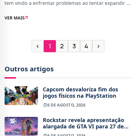
tem vindo a enfrentar problemas ao tentar expandir o
universo de League of Legends noutros
VER MAIS
horizontes.Para contexto, em 2021 a Riot Games aliou
‹
1
2
3
4
›
Outros artigos
Capcom desvaloriza fim dos
jogos físicos na PlayStation
6 DE AGOSTO, 2026
Rockstar revela apresentação
alargada de GTA VI para 27 de
agosto
6 DE AGOSTO, 2026