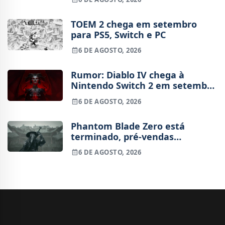
TOEM 2 chega em setembro
para PS5, Switch e PC
6 DE AGOSTO, 2026
Rumor: Diablo IV chega à
Nintendo Switch 2 em setembro
e vai custar o preço de um jogo
6 DE AGOSTO, 2026
novo
Phantom Blade Zero está
terminado, pré-vendas
começam na próxima semana
6 DE AGOSTO, 2026