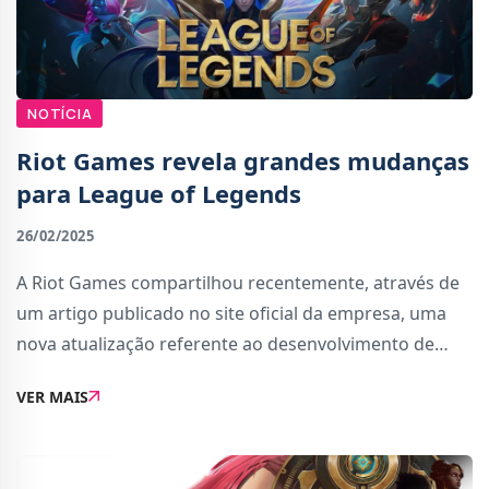
NOTÍCIA
Riot Games revela grandes mudanças
para League of Legends
26/02/2025
A Riot Games compartilhou recentemente, através de
um artigo publicado no site oficial da empresa, uma
nova atualização referente ao desenvolvimento de
League of Legends.Estas mudanças foram realizadas
VER MAIS
com base no feedback da comunidade, sendo qu