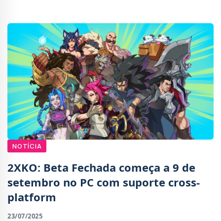
não cumpre os padrões anunciados pela em
NOTÍCIA
2XKO: Beta Fechada começa a 9 de
setembro no PC com suporte cross-
platform
23/07/2025