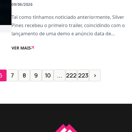
09/06/2026
Tal como tínhamos noticiado anteriormente, Silver
Pines recebeu o primeiro trailer, coincidindo com o
lançamento de uma demo e anúncio data de
lançamento: 8 de outubro deste ano.Este é o projeto
VER MAIS
estreante do pequeno estúdio Wych Elm, constituí
6
7
8
9
10
...
222
223
›