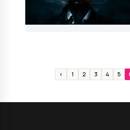
‹
1
2
3
4
5