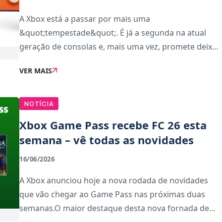
A Xbox está a passar por mais uma
&quot;tempestade&quot;. É já a segunda na atual
geração de consolas e, mais uma vez, promete deixar
um rasto de destroços entre os Xbox Game Studios.
VER MAIS
E para recordar, da primeira
&quot;tempestade&quot; resultou
NOTÍCIA
Xbox Game Pass recebe FC 26 esta
semana – vê todas as novidades
16/06/2026
A Xbox anunciou hoje a nova rodada de novidades
que vão chegar ao Game Pass nas próximas duas
semanas.O maior destaque desta nova fornada de
novidades é EA Sports FC 26, que estará disponível