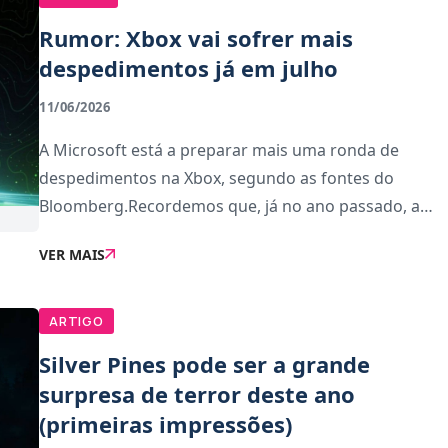
Rumor: Xbox vai sofrer mais
despedimentos já em julho
11/06/2026
A Microsoft está a preparar mais uma ronda de
despedimentos na Xbox, segundo as fontes do
Bloomberg.Recordemos que, já no ano passado, a
Xbox fez profundos cortes na quantidade de
VER MAIS
funcionários que emprega. Desde o último corte,
uma das vítimas f
ARTIGO
Silver Pines pode ser a grande
surpresa de terror deste ano
(primeiras impressões)