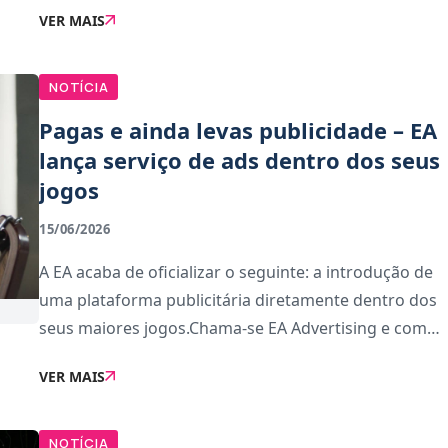
VER MAIS
para download a 18 de junho. Outras adições
importa
NOTÍCIA
Pagas e ainda levas publicidade – EA
lança serviço de ads dentro dos seus
jogos
15/06/2026
A EA acaba de oficializar o seguinte: a introdução de
uma plataforma publicitária diretamente dentro dos
seus maiores jogos.Chama-se EA Advertising e com
esta plataforma, a editora que detém os jogos de
VER MAIS
desporto mais populares do mundo vai passar
NOTÍCIA