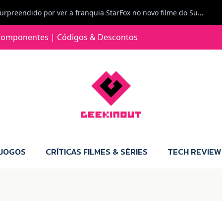
Jorge Loureiro | Fearme diz: A versão da Switch 2 tem censura... mas também não perdes muito.
e com vontade para comprar para a Switch 2 :P
omponentes | Códigos & Descontos
Jorge Loureiro | Fearme diz: Boas, obrigado pelo teu comentário. Talvez seja verdade que a Microsoft está a tentar redefinir o futuro dos jogos, mas para uma marca que já trocou de estratégia tantas vezes, é difícil acreditar em mais uma virada de direção. Basta lembrar do Kinect, da aposta no cloud gaming, ou mesmo do discurso de que os exclusivos eram "essenciais": todas essas promessas acabaram por perder força com o tempo. Além disso, há um ponto chave que estás a ignorar: as consolas Xbox. Está à vista que foram praticamente abandonadas. Quem comprou uma Xbox Series X a pensar que ia ser a máquina indispensável para jogar exclusivos, ficou a arder, porque hoje esses jogos chegam também ao PC e, cada vez mais, até à concorrência. Isso mina a identidade da marca e enfraquece a confiança dos jogadores. A PlayStation até pode estar a lançar alguns jogos na Xbox como o Helldivers 2, mas não é o catálogo inteiro. Desta forma, as consolas PS5 continuam a ter valor.
 JOGOS
CRÍTICAS FILMES & SÉRIES
TECH REVIEW