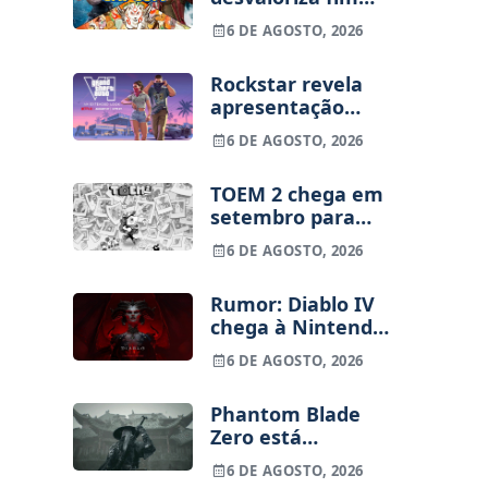
dos jogos físicos
6 DE AGOSTO, 2026
na PlayStation
Rockstar revela
apresentação
alargada de GTA
6 DE AGOSTO, 2026
VI para 27 de
agosto
TOEM 2 chega em
setembro para
PS5, Switch e PC
6 DE AGOSTO, 2026
Rumor: Diablo IV
chega à Nintendo
Switch 2 em
6 DE AGOSTO, 2026
setembro e vai
custar o preço de
Phantom Blade
um jogo novo
Zero está
terminado, pré-
6 DE AGOSTO, 2026
vendas começam