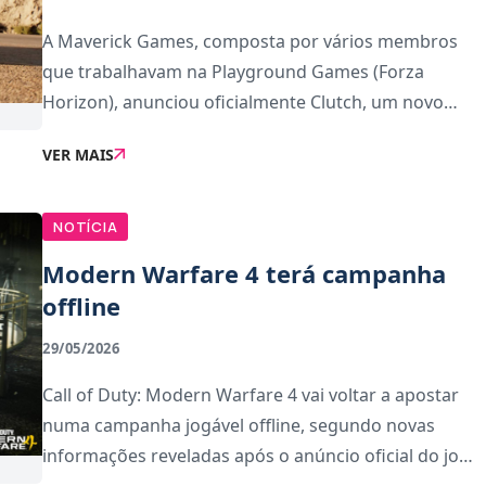
A Maverick Games, composta por vários membros
que trabalhavam na Playground Games (Forza
Horizon), anunciou oficialmente Clutch, um novo
jogo de corridas com lançamento previsto para a
VER MAIS
primavera de 2027 no PC, Xbox Series e PS5.Mas
contrariamente a
NOTÍCIA
Modern Warfare 4 terá campanha
offline
29/05/2026
Call of Duty: Modern Warfare 4 vai voltar a apostar
numa campanha jogável offline, segundo novas
informações reveladas após o anúncio oficial do jogo
pela Activision.Nos últimos dois jogos da franquia,