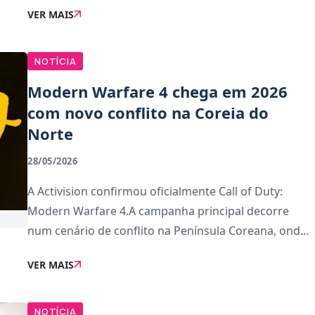
VER MAIS
Black Ops 6 e Black Ops 7, a campanha exig
NOTÍCIA
Modern Warfare 4 chega em 2026
com novo conflito na Coreia do
Norte
28/05/2026
A Activision confirmou oficialmente Call of Duty:
Modern Warfare 4.A campanha principal decorre
num cenário de conflito na Península Coreana, onde
uma invasão militar ameaça escalar para uma crise
VER MAIS
global, com uma narrativa a acompanhar diferentes
NOTÍCIA