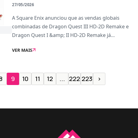
27/05/2026
A Square Enix anunciou que as vendas globais
combinadas de Dragon Quest III HD-2D Remake e
Dragon Quest I &amp; II HD-2D Remake já
ultrapassaram os quatro milhões de unidades,
VER MAIS
somando cópias físicas e digitais.O desempenho dos
títulos já tinha
8
9
10
11
12
...
222
223
›