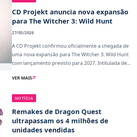
CD Projekt anuncia nova expansão
para The Witcher 3: Wild Hunt
27/05/2026
A CD Projekt confirmou oficialmente a chegada de
uma nova expansão para The Witcher 3: Wild Hunt
com lançamento previsto para 2027. Intitulada de
Songs of the Past, o novo conteúdo marca o
VER MAIS
regresso de Geralt de Rivia numa nova aventura e
está a s
NOTÍCIA
Remakes de Dragon Quest
ultrapassam os 4 milhões de
unidades vendidas