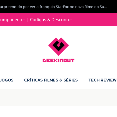
Carlos Ferreira diz: Fiquei surpreendido por ver a franquia StarFox no novo filme do Super Mario Galaxy - O filme. Boa! O tema de espaço está de novo na moda.
Jorge Loureiro | Fearme diz: A versão da Switch 2 tem censura... mas também não perdes muito.
omponentes | Códigos & Descontos
e com vontade para comprar para a Switch 2 :P
Jorge Loureiro | Fearme diz: Boas, obrigado pelo teu comentário. Talvez seja verdade que a Microsoft está a tentar redefinir o futuro dos jogos, mas para uma marca que já trocou de estratégia tantas vezes, é difícil acreditar em mais uma virada de direção. Basta lembrar do Kinect, da aposta no cloud gaming, ou mesmo do discurso de que os exclusivos eram "essenciais": todas essas promessas acabaram por perder força com o tempo. Além disso, há um ponto chave que estás a ignorar: as consolas Xbox. Está à vista que foram praticamente abandonadas. Quem comprou uma Xbox Series X a pensar que ia ser a máquina indispensável para jogar exclusivos, ficou a arder, porque hoje esses jogos chegam também ao PC e, cada vez mais, até à concorrência. Isso mina a identidade da marca e enfraquece a confiança dos jogadores. A PlayStation até pode estar a lançar alguns jogos na Xbox como o Helldivers 2, mas não é o catálogo inteiro. Desta forma, as consolas PS5 continuam a ter valor.
 JOGOS
CRÍTICAS FILMES & SÉRIES
TECH REVIEW