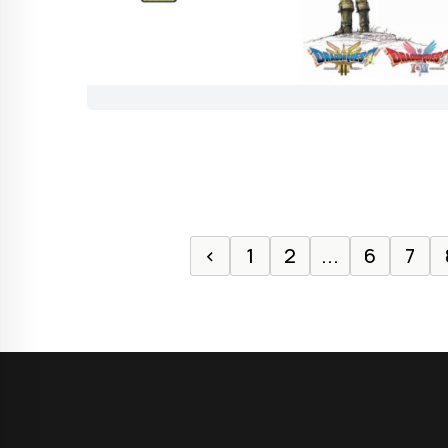
‹
1
2
...
6
7