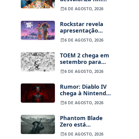
dos jogos físicos
6 DE AGOSTO, 2026
na PlayStation
Rockstar revela
apresentação
alargada de GTA
6 DE AGOSTO, 2026
VI para 27 de
agosto
TOEM 2 chega em
setembro para
PS5, Switch e PC
6 DE AGOSTO, 2026
Rumor: Diablo IV
chega à Nintendo
Switch 2 em
6 DE AGOSTO, 2026
setembro e vai
custar o preço de
Phantom Blade
um jogo novo
Zero está
terminado, pré-
6 DE AGOSTO, 2026
vendas começam